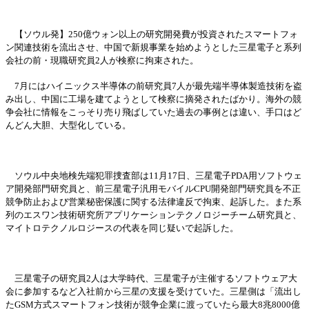
【ソウル
発
】
250億ウォン以上の
研
究開
発
費が投資されたスマ
ー
トフォ
ン
関
連技術を流出させ、中
国
で新規事業を始めようとした三星電子と系列
会
社の前
・
現職
研
究員
2人が
検
察に拘束された。
7月にはハイニックス半導体の前
研
究員
7人が最先端半導体製造技術を
盗
み出し、中
国
に工場を建てようとして
検
察に摘
発
されたばかり。海外の競
争会
社に情報をこっそり
売
り飛ばしていた過去の事例とは違い、手口はど
んどん大胆、大型化している。
ソウル中央地
検
先端犯罪
捜
査部は
11月17日、三星電子PDA用ソフトウェ
ア開
発
部門
研
究員と、前三星電子汎用モバイル
CPU開
発
部門
研
究員を不正
競
争
防止および
営
業秘密保護に
関
する法律違反で拘束、起訴した。また系
列のエスワン技術
研
究所アプリケ
ー
ションテクノロジ
ー
チ
ー
ム
研
究員と、
マイトロテクノルロジ
ー
スの代表を同じ疑いで起訴した。
三星電子の
研
究員
2人は大
学
時代、三星電子が主催するソフトウェア大
会
に
参
加するなど入社前から三星の支援を受けていた。三星側は「流出し
た
GSM方式スマ
ー
トフォン技術が競
争
企業に渡っていたら最大
8兆8000億