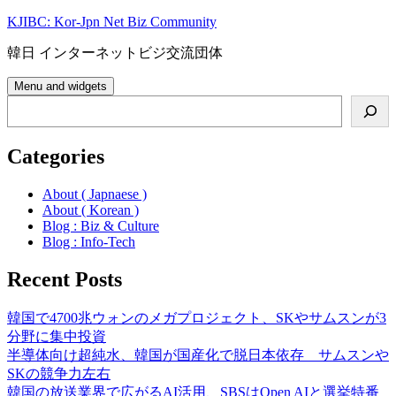
Skip
KJIBC: Kor-Jpn Net Biz Community
to
content
韓日 インターネットビジ交流団体
Menu and widgets
Search
Categories
About ( Japnaese )
About ( Korean )
Blog : Biz & Culture
Blog : Info-Tech
Recent Posts
韓国で4700兆ウォンのメガプロジェクト、SKやサムスンが3
分野に集中投資
半導体向け超純水、韓国が国産化で脱日本依存 サムスンや
SKの競争力左右
韓国の放送業界で広がるAI活用、SBSはOpen AIと選挙特番