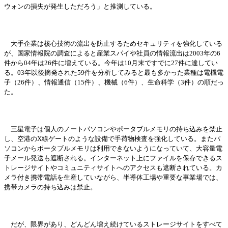
ウォンの損失が
発
生しただろう」と推測している。
大手企業は核心技術の流出を防止するためセキュリティを
強
化している
が、
国
家情報院の調査によると産業スパイや社員の情報流出は
2003年の6
件から04年は26件に
増
えている。今年は
10月末ですでに27件に達してい
る。03年以後摘
発
された
59件を分析してみると最も多かった業種は電機電
子（26件）、情報通信（15件）、機械（6件）、生命科
学
（
3件）の順だっ
た。
三星電子は個人のノ
ー
トパソコンやポ
ー
タブルメモリの持ち
込
みを禁止
し、空港の
X線ゲ
ー
トのような設備で手荷物
検
査を
強
化している。またパ
ソコンからポ
ー
タブルメモリは利用できないようになっていて、大容量電
子メ
ー
ル
発
送も遮
断
される。インタ
ー
ネット上にファイルを保存できるス
トレ
ー
ジサイトやコミュニティサイトへのアクセスも遮
断
されている。カ
メラ付き携
帯
電話を生産していながら、半導体工場や重要な事業場では、
携
帯
カメラの持ち
込
みは禁止。
だが、限界があり、どんどん
増
え
続
けているストレ
ー
ジサイトをすべて