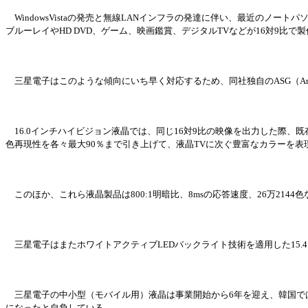
WindowsVistaの
発売
と無線
LANインフラの
発
達に伴い、最近のノ
ー
トパ
ブル
ー
レイや
HD DVD、ゲ
ー
ム、映
画
鑑賞、デジタル
TVなどが16
対
9比で
三星電子はこのような傾向にいち早く
対応
するため、同社
独
自の
ASG（A
16.0インチハイビジョン液晶では、同じ16
対
9比の映像を出力した際、
既
色再現性を各
々
最大
90％まで引き上げて、液晶TVに次ぐ豊富なカラ
ー
を表
このほか、これら液晶製品は
800:1明暗比、8msの
応
答速度、
26万214
三星電子はまたホワイトアクティブ
LEDバックライト技術を適用した15.
三星電子の中小型（モバイル用）液晶は事業開始から
6年を迎え、韓
国
で
になったと自負している。