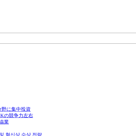
分野に集中投資
Kの競争力左右
で協業
 및 혁신상 수상 전략