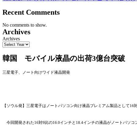
Recent Comments
No comments to show.
Archives
Archives
韓国 モバイル液晶の出荷3億台突破
三星電子、ノ
ー
ト向けワイド液晶開
発
【ソウル
発
】三星電子はノ
ー
トパソコン向け液晶プレミアム製品として
16
今回開
発
された
16
対
9比の16.0インチと18.4インチの液晶がノ
ー
トパソコ