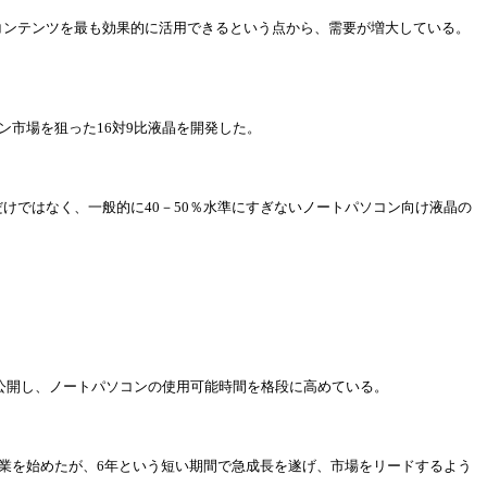
コンテンツを最も
効
果的に活用できるという点から、需要が
増
大している。
ン市場を狙った
16
対
9比液晶を開
発
した。
だけではなく、一般的に
40－50％水準にすぎないノ
ー
トパソコン向け液晶の
公開し、ノ
ー
トパソコンの使用可能時間を格段に高めている。
業を始めたが、
6年という短い期間で急成長を遂げ、市場をリ
ー
ドするよう