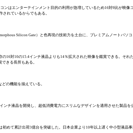
ソコンはエンタ
ー
テインメント目的の利用が急
増
しているため
16
対
9比が映像
製作されているからでもある。
morphous Silicon Gate）と色再現の技術力を土台に、プレミアムノ
ー
トパソコ
存の
16
対
10の15.4インチ液晶よりも14％
拡
大された映像を鑑賞できる。それ
現できる長所もある。
4色などの機能を揃えている。
4インチ液晶を開
発
し、超低消費電力にスリムなデザインを適用させた製品を
は初めて累計出荷
3億台を突破した。日本企業より10年以上
遅
く中小型液晶事