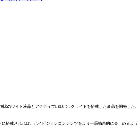
対
9比のワイド液晶とアクティブLEDバックライトを搭載した液晶を開
発
した
ンに搭載されれば、ハイビジョンコンテンツをより一層
効
果的に
楽
しめるよう