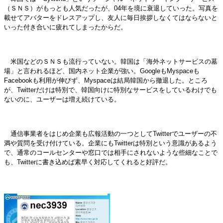
（ＳＮＳ）がもっとも人気だったが、04年を境に衰退していった。写真を
載せてアバターをドレスアップし、友人に毎日挨拶しなくてはならないと
いった付き合いに疲れてしまったからだ。
米国などのＳＮＳも流行っていない。韓国は「海外ネットサービスの墓
場」と言われるほど、国内ネット企業が強い。GoogleもMyspaceも
Facebookも利用が伸びず、Myspaceは結局韓国から撤退した。ところ
が、Twitterだけは特別で、韓国向けに特別なサービスをしているわけでも
ないのに、ユーザーは増え続けている。
通信事業者をはじめ企業も広報活動の一つとしてTwitterでユーザーの不
満や質問を受け付けている。企業にもTwitterは特別という意識があるよう
で、通常のコールセンターや窓口では相手にされないような些細なことで
も、Twitterに書き込めば素早く対応してくれると好評だ。