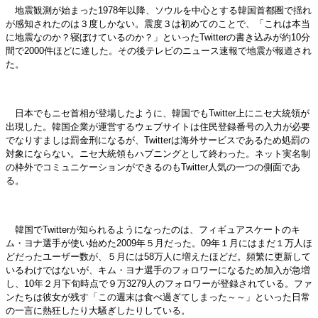
地震観測が始まった1978年以降、ソウルを中心とする韓国首都圏で揺れ
が感知されたのは３度しかない。震度３は初めてのことで、「これは本当
に地震なのか？寝ぼけているのか？」といったTwitterの書き込みが約10分
間で2000件ほどに達した。その後テレビのニュース速報で地震が報道され
た。
日本でもニセ首相が登場したように、韓国でもTwitter上にニセ大統領が
出現した。韓国企業が運営するウェブサイトは住民登録番号の入力が必要
でなりすましは罰金刑になるが、Twitterは海外サービスであるため処罰の
対象にならない。ニセ大統領もハプニングとして終わった。ネット実名制
の枠外でコミュニケーションができるのもTwitter人気の一つの側面であ
る。
韓国でTwitterが知られるようになったのは、フィギュアスケートのキ
ム・ヨナ選手が使い始めた2009年５月だった。09年１月にはまだ１万人ほ
どだったユーザー数が、５月には58万人に増えたほどだ。頻繁に更新して
いるわけではないが、キム・ヨナ選手のフォロワーになるため加入が急増
し、10年２月下旬時点で９万3279人のフォロワーが登録されている。ファ
ンたちは彼女が残す「この週末は食べ過ぎてしまった～～」といった日常
の一言に熱狂したり大騒ぎしたりしている。