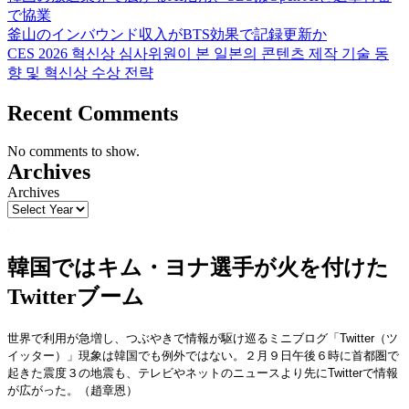
で協業
釜山のインバウンド収入がBTS効果で記録更新か
CES 2026 혁신상 심사위원이 본 일본의 콘텐츠 제작 기술 동
향 및 혁신상 수상 전략
Recent Comments
No comments to show.
Archives
Archives
韓国ではキム・ヨナ選手が火を付けた
Twitterブーム
世界で利用が急増し、つぶやきで情報が駆け巡るミニブログ「Twitter（ツ
イッター）」現象は韓国でも例外ではない。２月９日午後６時に首都圏で
起きた震度３の地震も、テレビやネットのニュースより先にTwitterで情報
が広がった。（趙章恩）