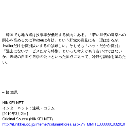
韓国でも地方選は投票率が低迷する傾向にある。「若い世代の選挙への
関心を高めるのにTwitterは有効」という野党の意見にも一理はあるが、
Twitterだけを特別扱いするのは難しい。そもそも「ネットだから特別」
「過去にないサービスだから特別」といった考えがもう古いのではない
か。表現の自由や選挙の公正といった原点に返って、冷静な議論を望みた
い。
– 趙 章恩
NIKKEI NET
インターネット：連載・コラム
[2010年3月2日]
Original Source (NIKKEI NET)
http://it.nikkei.co.jp/internet/column/korea.aspx?n=MMIT13000001032010