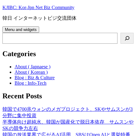
Skip
KJIBC: Kor-Jpn Net Biz Community
to
content
韓日 インターネットビジ交流団体
Menu and widgets
Search
Categories
About ( Japnaese )
About ( Korean )
Blog : Biz & Culture
Blog : Info-Tech
Recent Posts
韓国で4700兆ウォンのメガプロジェクト、SKやサムスンが3
分野に集中投資
半導体向け超純水、韓国が国産化で脱日本依存 サムスンや
SKの競争力左右
韓国の放送業界で広がるAI活用、SBSはOpen AIと選挙特番