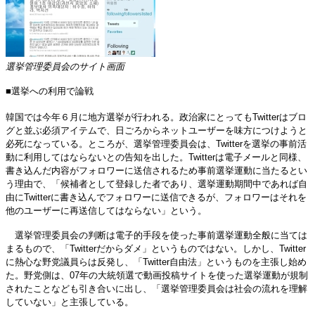
選挙管理委員会のサイト画面
■選挙への利用で論戦
韓国では今年６月に地方選挙が行われる。政治家にとってもTwitterはブロ
グと並ぶ必須アイテムで、日ごろからネットユーザーを味方につけようと
必死になっている。ところが、選挙管理委員会は、Twitterを選挙の事前活
動に利用してはならないとの告知を出した。Twitterは電子メールと同様、
書き込んだ内容がフォロワーに送信されるため事前選挙運動に当たるとい
う理由で、「候補者として登録した者であり、選挙運動期間中であれば自
由にTwitterに書き込んでフォロワーに送信できるが、フォロワーはそれを
他のユーザーに再送信してはならない」という。
選挙管理委員会の判断は電子的手段を使った事前選挙運動全般に当ては
まるもので、「Twitterだからダメ」というものではない。しかし、Twitter
に熱心な野党議員らは反発し、「Twitter自由法」というものを主張し始め
た。野党側は、07年の大統領選で動画投稿サイトを使った選挙運動が規制
されたことなども引き合いに出し、「選挙管理委員会は社会の流れを理解
していない」と主張している。