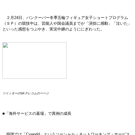
２月24日、バンクーバー冬季五輪フィギュア女子ショートプログラム
（ＳＰ）の競技中は、芸能人や国会議員までが「演技に感動」「泣いた」
といった感想をつぶやき、実況中継のようににぎわった。
ツイッターのSKテレコムのページ
■「海外サービスの墓場」で異例の成長
韓国では「Cyworld」というソーシャル・ネットワーキング・サービス