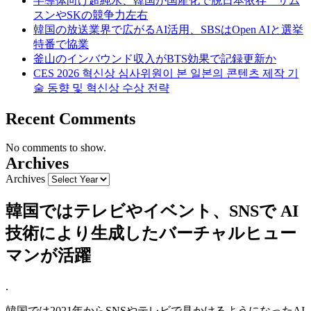
半導体向け超純水、韓国が国産化で脱日本依存 サム
スンやSKの競争力左右
韓国の放送業界で広がるAI活用、SBSはOpen AIと選挙
特番で協業
釜山のインバウンド収入がBTS効果で記録更新か
CES 2026 혁신상 심사위원이 본 일본의 콘텐츠 제작 기
술 동향 및 혁신상 수상 전략
Recent Comments
No comments to show.
Archives
Archives
韓国ではテレビやイベント、SNSで AI
技術により生成したバーチャルヒュー
マンが活躍
.
韓国では2021年からSNSやテレビで見かけるようになったAI