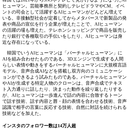
ヒューマン。芸能事務所と契約しテレビドラマやCM、イベ
ントの司会として活躍するAIヒューマンがどんどん増えて
いる。非接触型社会が定着してからメタバースで新製品の発
表や商品の宣伝を行う企業が増えたことで、AIヒューマン
の活躍の場も増えた。テレホンショッピングで商品を販売し
たり銀行で各種取引の手伝いをしたり、AIヒューマンは身
近な存在になっている。
韓国でいうAIヒューマンは「バーチャルヒューマン」に
AIを組み合わせたものである。3Dエンジンで生成する人間
らしい表情や動きをするバーチャルヒューマンに大規模言語
モデル、音声合成AIなどを搭載し双方向のコミュニケーシ
ョンができるよう試みたものである。バーチャルヒューマン
やAIが生成する特定人物のクローンは、音声合成でテキス
ト入力通りに話したり、決まった動作を繰り返したりする
が、AIヒューマンは一歩進んで話の内容に合致するトーン
で話す技術、話す内容と唇・顔の表情を合わせる技術、音声
認識で相手の言葉に反応する技術、自然に対話を続けられる
技術などを加えた。
インスタのフォロワー数は14万人超