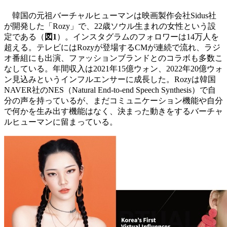
韓国の元祖バーチャルヒューマンは映画製作会社Sidus社
が開発した「Rozy」で、22歳ソウル生まれの女性という設
定である（
図1
）。インスタグラムのフォロワーは14万人を
超える。テレビにはRozyが登場するCMが連続で流れ、ラジ
オ番組にも出演、ファッションブランドとのコラボも多数こ
なしている。年間収入は2021年15億ウォン、2022年20億ウォ
ン見込みというインフルエンサーに成長した。Rozyは韓国
NAVER社のNES（Natural End-to-end Speech Synthesis）で自
分の声を持っているが、まだコミュニケーション機能や自分
で何かを生み出す機能はなく、決まった動きをするバーチャ
ルヒューマンに留まっている。