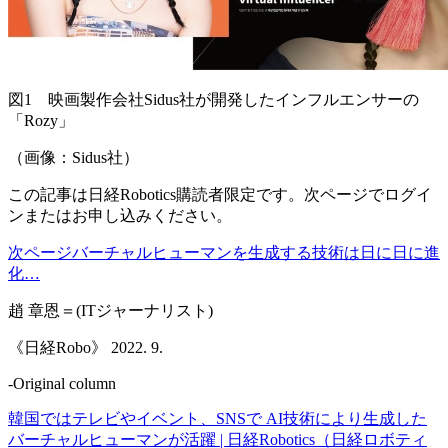
図1 映画製作会社Sidus社が開発したインフルエンサーの
「Rozy」
（画像：Sidus社）
この記事は日経Robotics購読者限定です。次ページでログイ
ンまたはお申し込みください。
次ページバーチャルヒューマンを生成する技術は日に日に進
化…
趙 章恩＝(ITジャーナリスト)
《日経Robo》 2022. 9.
-Original column
韓国ではテレビやイベント、SNSで AI技術により生成した
バーチャルヒューマンが活躍 | 日経Robotics（日経ロボティ