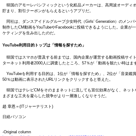
韓国のアモーレパシフィックという化粧品メーカーは、高周波オーディオフ
貯まり、割引クーポンがもらえるというアプリだ。
同社は、ダンスアイドルグループ少女時代（Girls’ Generation
制作したCM動画をYouTubeやFacebookに投稿できるようにした
ケティングを生み出したのだ。
YouTube利用目的トップは「情報を探すため」
韓国ではスマホが普及する前までは、国内企業が運営する動画投稿サイトが人気
ターネット利用者2000人に調査したところ、57％が「動画を観たい時はまず
YouTubeを利用する目的は、1位が「情報を探すため」、2位が「音楽
50％は動画に表示されたURLリンクをクリックすると答えた。
韓国ではテレビCMをそのままネットに流しても宣伝効果がなく、ネット
まざまな工夫を凝らした競争がより一層激しくなりそうだ。
趙 章恩＝(ITジャーナリスト)
日経パソコン
-Original column