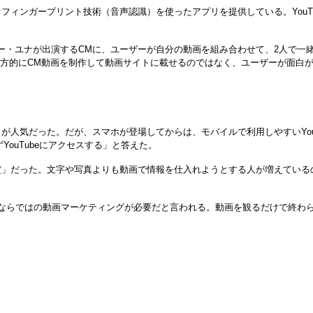
ィンガープリント技術（音声認識）を使ったアプリを提供している。YouTu
）のメンバー・ユナが出演するCMに、ユーザーが自分の動画を組み合わせて、2
。企業が一方的にCM動画を制作して動画サイトに載せるのではなく、ユーザーが
だった。だが、スマホが登場してからは、モバイルで利用しやすいYouTub
YouTubeにアクセスする」と答えた。
鑑賞」だった。文字や写真よりも動画で情報を仕入れようとする人が増えている
ならではの動画マーケティングが必要だと言われる。動画を観るだけで終わら