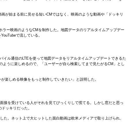
で動画が始まる前に見せる短いCMではなく、映画のような動画や「ドッキリ
め、ホラー映画のようなCMを制作した。地図データのリアルタイムアップデー
uTubeで流している。
モバイル通信のLTEを使って地図データをリアルタイムアップデートできるた
のように楽しめるので、「ユーザーが自ら検索してまで見たがるCM」とし
ーが楽しめる映像をもっと制作していきたい」と説明した。
面接を受けている人がそれを見てびっくりして慌てる。しかし窓だと思っ
めのドッキリだった。
した。ネット上で大ヒットした面白動画は欧米メディアで取り上げられ、