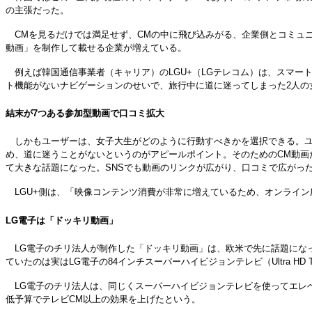
の主張だった。
CMを見るだけでは満足せず、CMの中に飛び込みがる、企業側とコミュニケ
動画」を制作して載せる企業が増えている。
例えば韓国通信事業者（キャリア）のLGU+（LGテレコム）は、スマート
ト機能がないナビゲーションのせいで、旅行中に道に迷ってしまった2人の女
結末が7つある参加型動画で口コミ拡大
しかもユーザーは、女子大生がどのように行動すべきかを選択できる。ユーザ
め、道に迷うことがないというのがアピールポイント。そのためのCM動画
て大きな話題になった。SNSでも動画のリンクが広がり、口コミで広がっ
LGU+側は、「映像コンテンツ消費が非常に増えているため、オンライ
LG電子は「ドッキリ動画」
LG電子のチリ法人が制作した「ドッキリ動画」は、欧米で先に話題にな
ていたのは実はLG電子の84インチスーパーハイビジョンテレビ（Ultra 
LG電子のチリ法人は、同じくスーパーハイビジョンテレビを使ってエレ
低予算でテレビCM以上の効果を上げたという。