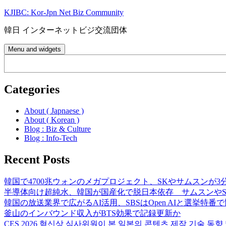
Skip
KJIBC: Kor-Jpn Net Biz Community
to
content
韓日 インターネットビジ交流団体
Menu and widgets
Search
Categories
About ( Japnaese )
About ( Korean )
Blog : Biz & Culture
Blog : Info-Tech
Recent Posts
韓国で4700兆ウォンのメガプロジェクト、SKやサムスンが3
半導体向け超純水、韓国が国産化で脱日本依存 サムスンやS
韓国の放送業界で広がるAI活用、SBSはOpen AIと選挙特番
釜山のインバウンド収入がBTS効果で記録更新か
CES 2026 혁신상 심사위원이 본 일본의 콘텐츠 제작 기술 동향