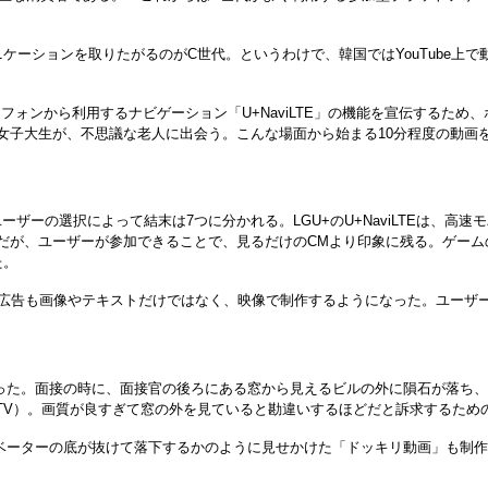
ーションを取りたがるのがC世代。というわけで、韓国ではYouTube上
フォンから利用するナビゲーション「U+NaviLTE」の機能を宣伝するた
子大生が、不思議な老人に出会う。こんな場面から始まる10分程度の動画をYo
ーの選択によって結末は7つに分かれる。LGU+のU+NaviLTEは、高速
だが、ユーザーが参加できることで、見るだけのCMより印象に残る。ゲーム
た。
ン広告も画像やテキストだけではなく、映像で制作するようになった。ユーザ
った。面接の時に、面接官の後ろにある窓から見えるビルの外に隕石が落ち、
HD TV）。画質が良すぎて窓の外を見ていると勘違いするほどだと訴求するた
ベーターの底が抜けて落下するかのように見せかけた「ドッキリ動画」も制作