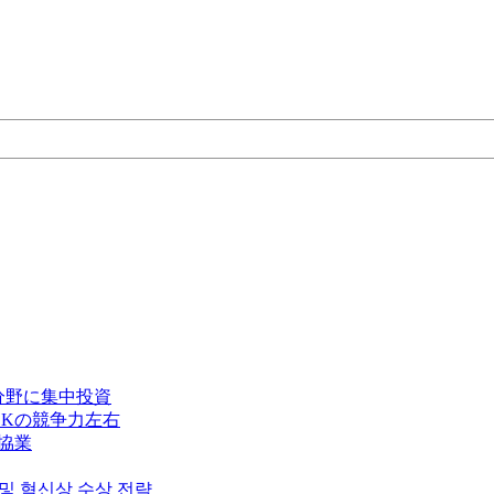
分野に集中投資
Kの競争力左右
で協業
 및 혁신상 수상 전략