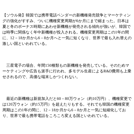
【ソウル
発
】韓
国
では携
帯
電話ベンダ
ー
の新機種
発売
競
争
とマ
ー
ケティン
グの
強
化がすすみ、ついに機種
変
更周期が
6か月にまで縮まった。日本は
夏と冬のボ
ー
ナス時期にあわせ新機種が
発売
される傾向が
強
いが、韓
国
で
は時季に
関
係なく年中新機種が投入される。機種
変
更周期はこの
1年の間
に、12－18か月から6－8か月へと一
気
に短くなり、世界で最も入れ替えの
激しい
国
といわれて
いる。
三星電子の場合、年間
150種類もの新機種を
発売
している。そのためマ
ー
ケティングや
広
告も派手に行われ、多モデル生産による
R&D費用も上
乗
せされるので、高
価
な端末しかつくれない。
最近の新機種は新規加入だと
60－80万ウォン（約10万円）、機種
変
更で
は
120万ウォン（約15万円）を超えたりもする。それでも韓
国
の機種
変
更
周期はこの
1年の間に、12－18か月から6－8か月と一
気
に短縮化してお
り、世界で最も携
帯
電話をころころ
変
える
国
といわれている。