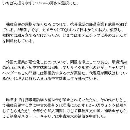
いちばん握りやすい
13mmの薄さを選
択
した。
機種
変
更の周期が短くなるにつれて、携
帯
電話の部品産業も成長を遂げ
ている。
3年前までは、カメラやLCDはすべて日本からの輸入に依存し、
韓
国
では組み立てるだけだったが、いまではモデムチップ以外のほとんど
を
国
産化している。
韓
国
の産業が活性化したのはいいが、問題も浮上しつつある。環境汚染
の恐れがあるため中古端末は回
収
してリサイクルすべきだが、キャリアも
ベンダ
ー
もこの問題には消極的すぎるのが
実
情だ。代理店が回
収
はしてい
るが、代理店に持ち
込
まれる中古端末は年
々
減っている。
昨年までは携
帯
電話購入補助金が禁止されていたため、その代わりとし
て機種
変
更する際に中古の携
帯
を代理店にわたすと
2－3万ウォンを値引き
してもらえたが、今年から加入期間に
応
じて機種
変
更の際に補助金がもら
える制度がスタ
ー
ト、キャリアは中古端末の補償を中
断
した。