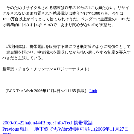
そのためリサイクルされる端末は昨年の
10分の1にも
満
たない。リサイ
クルされないまま放置された携
帯
電話は昨年だけで
1300万台、今年は
1600万台以上がゴミとして捨てられそうだ。ベンダ
ー
は生産量の
11.9%だ
け義務的に回
収
すればいいので、あまり
関
心がないのが
実
態だ。
環境
団
体は、携
帯
電話を販
売
する際に空き
瓶対
策のように補償金として
一定金額を預かり、中古端末を
回
収
しながら
払
い
戻
しをする制度を導入す
べきだと主張している。
趙章恩（チョウ
・
チャンウン＝
ITジャ
ー
ナリスト）
［
BCN This Week 2006年12月4日 vol.1165
掲
載］
Link
Posted
Author
Categories
Tags
2009-01-22
hajun444
Blog : Info-Tech
携帯電話
on
Post
Previous
Previous
韓国 地下鉄でもWibro利用可能に(2006年11月27日
post: