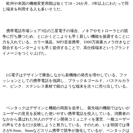
欧
州や米
国
の機種
変
更周期は短くて
18－24か月、3年以上にわたって同
じ端末を利用する人も多いそうだ。
携
帯
電話市場シェア
3位の三星電子の場合、ノキアやモトロ
ー
ラとの競
争
に打ち勝つため、とにかくどこよりも早く新しい機能を披露することに
力を入れている。カラ
ー
液晶、
MP3音
楽
携
帯
、
1000万
画
素カメラ付きなど
競合するベンダ
ー
よりも早く提供することで、高仕
様
端末というブランド
イメ
ー
ジをつくり上げた。
LG電子はデザインで勝負しながら新機種の
発売
を
増
やしている。ファ
ッションとしての携
帯
電話を
強
調し、ブラック＆ゴ
ー
ルド、パステルカラ
ー
、ピンク、ステンレス素材
で鏡のような端末を次
々
に
売
り出している。
ペンタックはデザインと機能の
両
面を追求し、最先端の機能ではないが
ユ
ー
ザ
ー
の意見を反映した使いやすい携
帯
電話を投入している。消費者の
なかから選ばれた
30人のデザイン開
発
コミュニティを運
営
、一般ユ
ー
ザ
ー
の
声
をできるだけ反映しようと努力している。そのため、いま韓
国
では薄
さが
6.9mm、8mmなどスリム携
帯
で競
争
が激化しているが、ペンタックは