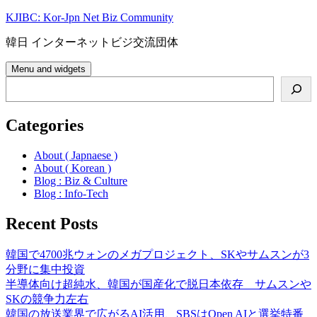
Skip
KJIBC: Kor-Jpn Net Biz Community
to
content
韓日 インターネットビジ交流団体
Menu and widgets
Search
Categories
About ( Japnaese )
About ( Korean )
Blog : Biz & Culture
Blog : Info-Tech
Recent Posts
韓国で4700兆ウォンのメガプロジェクト、SKやサムスンが3
分野に集中投資
半導体向け超純水、韓国が国産化で脱日本依存 サムスンや
SKの競争力左右
韓国の放送業界で広がるAI活用、SBSはOpen AIと選挙特番