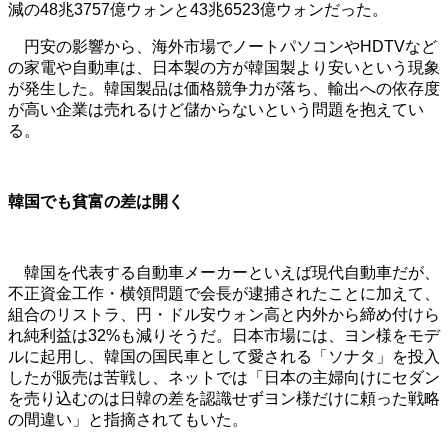
減の48兆3757億ウォンと43兆6523億ウォンだった。
円安の影響から、海外市場でノートパソコンやHDTVなど
の家電や自動車は、日本製の方が韓国製より安いという現象
が発生した。韓国製品は価格競争力が落ち、輸出への依存度
が高い企業は売れるけど儲からないという問題を抱えてい
る。
韓国でも貧富の差は開く
韓国を代表する自動車メーカーといえば現代自動車だが、
不正資金工作・横領問題で会長が逮捕されたことに加えて、
組合のリストラ、円・ドル安ウォン高と内外から締め付けら
れ純利益は32%も減りそうだ。日本市場には、ヨン様をモデ
ルに起用し、韓国の国民車として愛される「ソナタ」を投入
したが販売は苦戦し、ネットでは「日本の主婦向けにセダン
を売り込むのは日韓の差を認識せずヨン様だけに頼った戦略
の間違い」と指摘されてもいた。