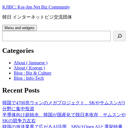
Skip
KJIBC: Kor-Jpn Net Biz Community
to
content
韓日 インターネットビジ交流団体
Menu and widgets
Search
Categories
About ( Japnaese )
About ( Korean )
Blog : Biz & Culture
Blog : Info-Tech
Recent Posts
韓国で4700兆ウォンのメガプロジェクト、SKやサムスンが3
分野に集中投資
半導体向け超純水、韓国が国産化で脱日本依存 サムスンや
SKの競争力左右
韓国の放送業界で広がるAI活用、SBSはOpen AIと選挙特番