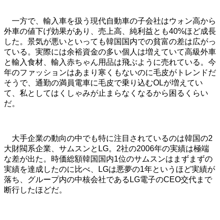
一方で、輸入車を扱う現代自動車の子会社はウォン高から
外車の値下げ効果があり、売上高、純利益とも40%ほど成長
した。景気が悪いといっても韓国国内での貧富の差は広がっ
ている。実際には余裕資金の多い個人は増えていて高級外車
と輸入食材、輸入赤ちゃん用品は飛ぶように売れている。今
年のファッションはあまり寒くもないのに毛皮がトレンドだ
そうで、通勤の満員電車に毛皮で乗り込むOLが増えてい
て、私としてはくしゃみが止まらなくなるから困るくらい
だ。
大手企業の動向の中でも特に注目されているのは韓国の2
大財閥系企業、サムスンとLG。2社の2006年の実績は極端
な差が出た。時価総額韓国国内1位のサムスンはまずまずの
実績を達成したのに比べ、LGは悪夢の1年というほど実績が
落ち、グループ内の中核会社であるLG電子のCEO交代まで
断行したほどだ。