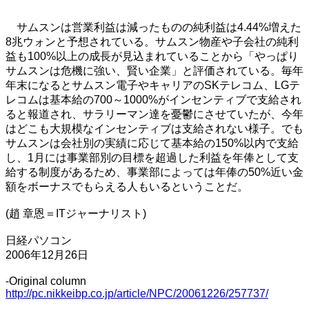
サムスンは営業利益は減ったものの純利益は4.44%増えた
8兆ウォンと予想されている。サムスン物産や子会社の純利
益も100%以上の成長が見込まれていることから「やっぱり
サムスンは危機に強い、賢い企業」と評価されている。毎年
年末になるとサムスン電子やキャリアのSKテレコム、LGテ
レコムは基本給の700～1000%がインセンティブで支給され
ると報道され、サラリーマン達を憂鬱にさせていたが、今年
はどこも大規模なインセンティブは支給されない様子。でも
サムスンは会社別の実績に応じて基本給の150%以内で支給
し、1月には事業部別の目標を超過した利益を年俸として支
給する制度があるため、事業部によっては年俸の50%近い金
額をボーナスでもらえる人もいるということだ。
(趙 章恩＝ITジャーナリスト)
日経パソコン
2006年12月26日
-Original column
http://pc.nikkeibp.co.jp/article/NPC/20061226/257737/