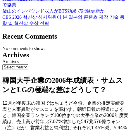
で協業
釜山のインバウンド収入がBTS効果で記録更新か
CES 2026 혁신상 심사위원이 본 일본의 콘텐츠 제작 기술 동
향 및 혁신상 수상 전략
Recent Comments
No comments to show.
Archives
Archives
韓国大手企業の2006年成績表・サムス
ンとLGの極端な差はどうして？
12月が年度末の韓国ではちょうど今頃、企業の推定実績発
表と人事異動がマスコミを賑わす。朝鮮日報の報道による
と、韓国企業ランキング100位までの大手企業の2006年度実
績は、売上高が前年比7.07%増加した547兆576億ウォン
（注）だが、営業利益と純利益はそれぞれ1.45%減、5.94%