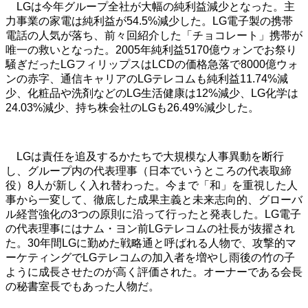
LGは今年グループ全社が大幅の純利益減少となった。主
力事業の家電は純利益が54.5%減少した。LG電子製の携帯
電話の人気が落ち、前々回紹介した「チョコレート」携帯が
唯一の救いとなった。2005年純利益5170億ウォンでお祭り
騒ぎだったLGフィリップスはLCDの価格急落で8000億ウォ
ンの赤字、通信キャリアのLGテレコムも純利益11.74%減
少、化粧品や洗剤などのLG生活健康は12%減少、LG化学は
24.03%減少、持ち株会社のLGも26.49%減少した。
LGは責任を追及するかたちで大規模な人事異動を断行
し、グループ内の代表理事（日本でいうところの代表取締
役）8人が新しく入れ替わった。今まで「和」を重視した人
事から一変して、徹底した成果主義と未来志向的、グローバ
ル経営強化の3つの原則に沿って行ったと発表した。LG電子
の代表理事にはナム・ヨン前LGテレコムの社長が抜擢され
た。30年間LGに勤めた戦略通と呼ばれる人物で、攻撃的マ
ーケティングでLGテレコムの加入者を増やし雨後の竹の子
ように成長させたのが高く評価された。オーナーである会長
の秘書室長でもあった人物だ。