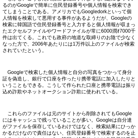
るのがGoogleで簡単に住民登録番号や個人情報を検索でき
てしまうことである。アメリカでもGoogledorkといって個
人情報を検索して悪用する事件があるようだが、Googleの
検索に韓国語で住民登録番号と入力すると個人情報が収まっ
たエクセルファイルやワードファイルが常に6000潤ｵ7000千
件は出てくる。これでも政府の地道な取締りのお陰で少なく
なった方で、2006年あたりには1万件以上のファイルが検索
されていたという。
Googleで検索した個人情報と自分の写真をつかって身分
証を偽造し、銀行で口座を作ったり携帯電話に加入したりと
いうこともできる。こうして作られた口座と携帯電話は振り
込め詐欺やネットオークション詐欺に使われている。
これらのファイルは元のサイトから削除されてもGoogle
にはキャッシュで残っていることが多い。Googleは自分達
がファイルを保存しているわけではなく、検索結果にひっか
かるだけなので責任はない、住民登録番号で検索するのを止