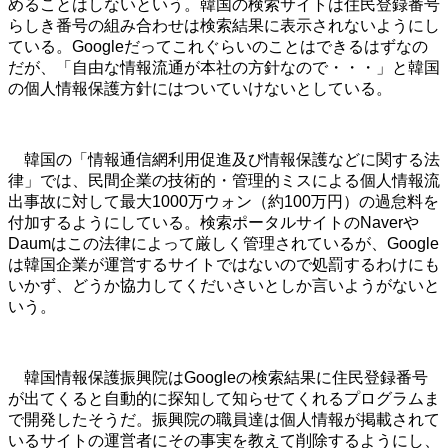
めることはしないという。韓国の検索サイトは住民登録番号
らしき番号の組み合わせは検索結果に表示されないようにし
ている。Googleだってこれぐらいのことはできるはずなの
だが、「自由な情報流通が本社の方針なので・・・」と韓国
の個人情報保護方針にはついていけないとしている。
韓国の「情報通信網利用促進及び情報保護などに関する法
律」では、民間企業の技術的・管理的ミスによる個人情報流
出事故に対して最大1000万ウォン（約100万円）の過怠料を
付加するようにしている。検索ポータルサイトのNaverや
Daumはこの法律によって厳しく管理されているが、Google
は韓国企業が運営するサイトではないので処罰するわけにも
いかず、どうか協力してくだいさいとしか言いようがないと
いう。
韓国情報保護振興院はGoogleの検索結果に住民登録番号
が出てくると自動的に探知して知らせてくれるプログラムま
で開発したそうだ。振興院の職員達は個人情報が掲載されて
いるサイトの運営者にその事実を教えて削除するようにし、