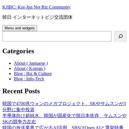
Skip
KJIBC: Kor-Jpn Net Biz Community
to
content
韓日 インターネットビジ交流団体
Menu and widgets
Search
Categories
About ( Japnaese )
About ( Korean )
Blog : Biz & Culture
Blog : Info-Tech
Recent Posts
韓国で4700兆ウォンのメガプロジェクト、SKやサムスンが3
分野に集中投資
半導体向け超純水、韓国が国産化で脱日本依存 サムスンや
SKの競争力左右
韓国の放送業界で広がるAI活用、SBSはOpen AIと選挙特番