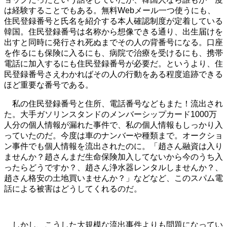
は経験することでもある。無料Webメール一つ使うにも、
住民登録番号と氏名を紹介する本人確認制度が定着している
韓国。住民登録番号は名称から想像できる通り、出生届けを
出すと同時に発行され死ぬまでその人の背番号になる。口座
を作るにも保険に入るにも、病院で治療を受けるにも、携帯
電話に加入するにも住民登録番号が必要だ。というより、住
民登録番号さえわかればその人の行動をある程度追跡できる
ほど重要な番号である。
私の住民登録番号と住所、電話番号などもまた！流出され
た。大手ガソリンスタンドのメンバーシップカード1000万
人分の個人情報が漏れた事件で、私の個人情報もしっかり入
っていたのだ。今度は車のナンバーや種類まで。オークショ
ン事件でも個人情報を流出されたのに。「趙さん融資は入り
ませんか？趙さんまだ生命保険加入してないから今のうち入
ったらどうですか？、趙さん浄水器レンタルしませんか？、
趙さん格安の土地買いませんか？」などなど、このスパム電
話による被害はどうしてくれるのだ。
しかし、こうした大規模な流出事件よりも問題になってい