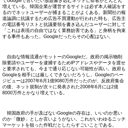
てGoogleで言いたい放題書き込むネット亡命者がどんどん
増えている。韓国企業が運営するサイトは必ず本人確認をす
るのでネットユーザーが捕まることがよくある。新聞社の報
道論調に抗議するため広告不買運動が行われた時も、広告主
の電話番号リストと抗議要領を書き込んだユーザーに対して
「これは表現の自由ではなく業務妨害である」と身柄を拘束
する事件もあった。Googleだったらその心配はない。
自由な情報流通がモットーのGoogleだ。政府の掲示物削
除要請やユーザーを逮捕するためIPアドレスやデータを渡せ
と要求されても、今まで通り応じない可能性が高い。政府も
Googleを相手には厳しくできないだろうし。Googleのペー
ジビューは2007年6月1億9080万件だったのが、反政府集会
の後、ネット規制が次々に発表された2008年6月には2億
8000万件とかなり増えている。
韓国政府の手が及ばないGoogleの存在は、いいのか悪い
のか「微妙」としか言いようがない。これがいわゆるニッチ
マーケットを狙った作戦だとしたらすごいことである。