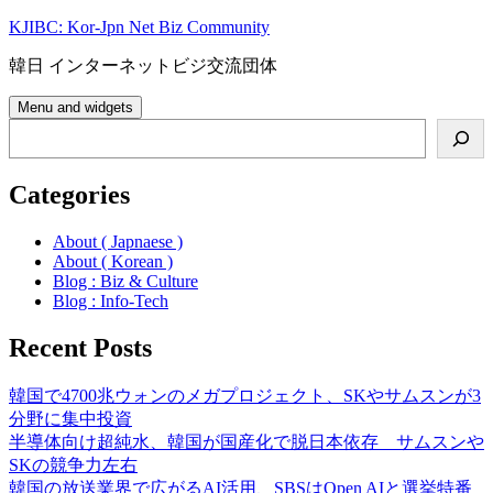
Skip
KJIBC: Kor-Jpn Net Biz Community
to
content
韓日 インターネットビジ交流団体
Menu and widgets
Search
Categories
About ( Japnaese )
About ( Korean )
Blog : Biz & Culture
Blog : Info-Tech
Recent Posts
韓国で4700兆ウォンのメガプロジェクト、SKやサムスンが3
分野に集中投資
半導体向け超純水、韓国が国産化で脱日本依存 サムスンや
SKの競争力左右
韓国の放送業界で広がるAI活用、SBSはOpen AIと選挙特番