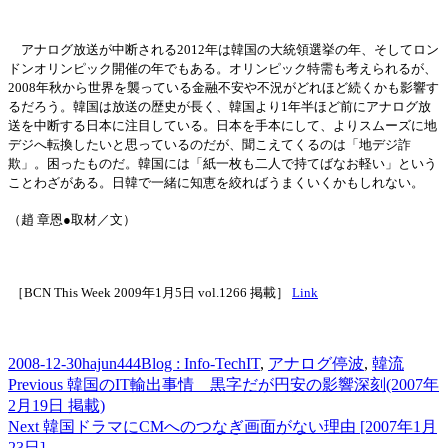
アナログ放送が中
断
される
2012年は韓
国
の大統領選
挙
の年、そしてロン
ドンオリンピック開催の年でもある。オリンピック特需も考えられるが、
2008年秋から世界を襲っている金融不安や不況がどれほど
続
くかも影響す
るだろう。韓
国
は放送の
歴
史が長く、韓
国
より
1年半ほど前にアナログ放
送を中
断
する日本に注目している。日本を手本にして、よりスム
ー
ズに地
デジへ
転
換したいと思っているのだが、聞こえてくるのは「地デジ詐
欺」。困ったものだ。韓
国
には「紙一枚も二人で持てばなお
軽
い」という
ことわざ
がある。日韓で一
緒
に知
恵
を絞ればうまくいくかもしれない。
（趙
章恩●取材／文）
［
BCN This Week 2009年1月5日 vol.1266
掲
載］
Link
Posted
Author
Categories
Tags
2008-12-30
hajun444
Blog : Info-Tech
IT
,
アナログ停波
,
韓流
on
Post
Previous
Previous
韓国のIT輸出事情 黒字だが円安の影響深刻(2007年
post:
2月19日 掲載)
navigation
Next
Next
韓国ドラマにCMへのつなぎ画面がない理由 [2007年1月
post:
23日]