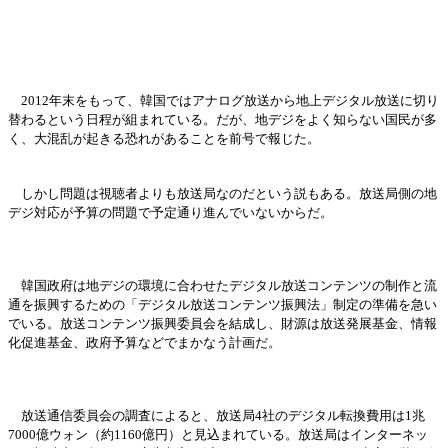
2012年末をもって、韓
国
ではアナログ放送から地上デジタル放送に切り
替わるという日程が組まれている。だが、地デジをよく知らない
国
民が多
く、大混
乱
が起きる恐れがあることを前
号
で報じた。
しかし問題は視
聴
者よりも放送局なのだという
説
もある。放送局側の地
デジ
対応
が予算の問題で予定通り進ん
でいないからだ。
韓
国
政府は地デジの環境に合わせたデジタル放送コンテンツの制作と流
通を振興するための「デジタル放送コンテンツ振興法」制定の準備を急い
でいる。放送コンテンツ振興委員
会
を結成し、財源は放送
発
展基金、情報
化促進基金、政府予算などでまかなう計
画
だ。
放送通信委員
会
の調査によると、放送局
4社のデジタル
転
換費用は
1兆
7000億ウォン（約1160億円）と見
込
まれている。放送局はインタ
ー
ネッ