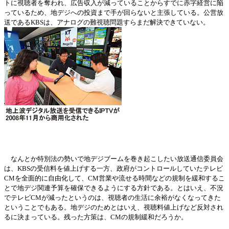
トに視
聴
者を奪われ、
広
告
収
入が減っていることからすでに赤字
経営
に
陥
っているため、地デジへの投資まで手が回らない
と主張している。公
営
放
送である
KBSは、アナログの難視
聴
問題すらまだ解決できていない。
なんとか特別法の勢いで地デジブ
ー
ムを
巻
き起こしたい放送通信委員
会
は、
KBSの受信料を値上げする一方、政府がコントロ
ー
ルしていたテレビ
CMを全面的に自由化して、CM
営
業や流せる時間などの規制を緩和するこ
とで地デジ
関
連予算を確保できるようにする方針である。とはいえ、不況
でテレビ
CMが減ったというのは、視
聴
者の生活に余裕がなくなってきた
ということでもある。地デジのためとはいえ、視
聴
料値上げなど反
対
され
るに決まっている。
残
っ
た方策は、
CMの規制緩和だろうか。