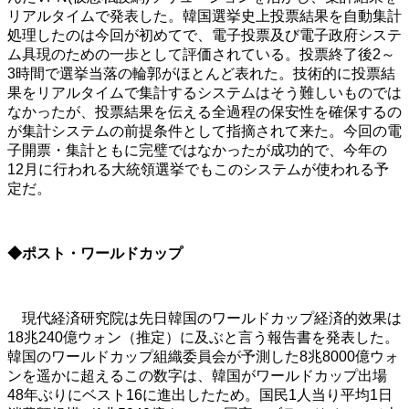
リアルタイムで発表した。韓国選挙史上投票結果を自動集計
処理したのは今回が初めてで、電子投票及び電子政府システ
ム具現のための一歩として評価されている。投票終了後2～
3時間で選挙当落の輪郭がほとんど表れた。技術的に投票結
果をリアルタイムで集計するシステムはそう難しいものでは
なかったが、投票結果を伝える全過程の保安性を確保するの
が集計システムの前提条件として指摘されて来た。今回の電
子開票・集計ともに完璧ではなかったが成功的で、今年の
12月に行われる大統領選挙でもこのシステムが使われる予
定だ。
◆ポスト・ワールドカップ
現代経済研究院は先日韓国のワールドカップ経済的效果は
18兆240億ウォン（推定）に及ぶと言う報告書を発表した。
韓国のワールドカップ組織委員会が予測した8兆8000億ウォ
ンを遥かに超えるこの数字は、韓国がワールドカップ出場
48年ぶりにベスト16に進出したため。国民1人当り平均1日