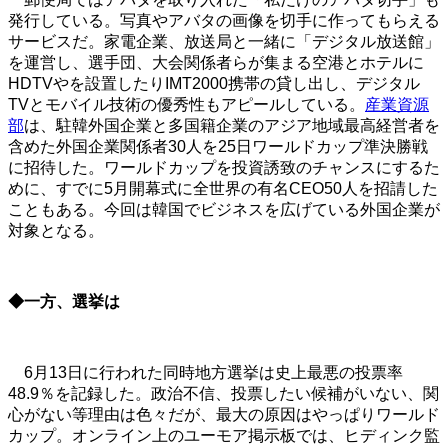
発行している。写真やアバタの画像を切手に作ってもらえる
サービスだ。家電企業、放送局と一緒に「デジタル放送館」
を運営し、選手団、大会関係者らが集まる空港とホテルに
HDTVやを設置したりIMT2000携帯の貸し出し、デジタル
TVとモバイル技術の優秀性もアピールしている。
産業資源
部
は、駐韓外国企業と多国籍企業のアジア地域最高経営者を
含めた外国企業関係者30人を25日ワールドカップ準決勝戦
に招待した。ワールドカップを投資誘致のチャンスにするた
めに、すでに5月開幕式に全世界の有名CEO50人を招請した
こともある。今回は韓国でビジネスを広げている外国企業が
対象となる。
◆一方、選挙は
6月13日に行われた同時地方選挙は史上最悪の投票率
48.9％を記録した。政治不信、投票したい候補がいない、関
心がない等理由は色々だが、最大の原因はやっぱりワールド
カップ。オンライン上のユーモア掲示板では、ヒディンク監