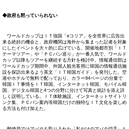
◆政府も黙っていられない
ワールドカップはＩＴ強国「eコリア」を全世界に広告出
来る絶好の機会と、政府機関は海外から集まった記者を対象
にしたイベントを大々的に広げている。開催地都市別「ＩＴ
テーマツアー」や「ＰＣバン巡り」が一番人気で、ワールド
カップ以降もツアーを継続する方針を検討中。情報通信部は
ワールドカップ期間中、外国人観光客用に韓国の情報通信施
設を探訪出来るよう英文「ＩＴ韓国ガイド」を発刊した。空
港やホテルで無料で配っており、カラー94ページの分量で
韓国ＩＴ事情をＩＴ韓国、インターネット韓国、モバイル韓
国、デジタル韓国と4つの分野に分けて写真と統計を添え詳
しく説明している。ＩＴ体験施設、インターネットサイトリ
ンク集、ＰＣバン案内等韓国だけの独特なＩＴ文化を楽しめ
る方法も付け加えた。
郵便局ではアバタを取り入れた「私だけのアバタ切手」も