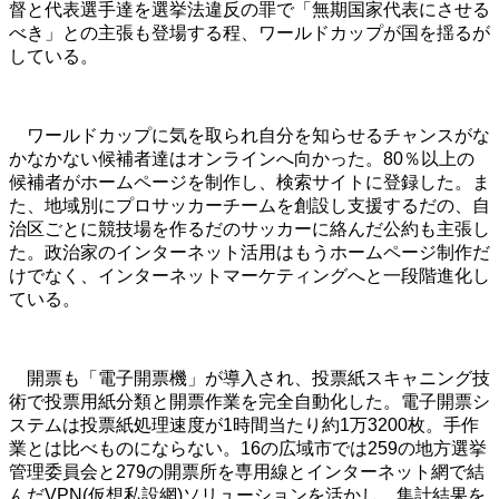
督と代表選手達を選挙法違反の罪で「無期国家代表にさせる
べき」との主張も登場する程、ワールドカップが国を揺るが
している。
ワールドカップに気を取られ自分を知らせるチャンスがな
かなかない候補者達はオンラインへ向かった。80％以上の
候補者がホームページを制作し、検索サイトに登録した。ま
た、地域別にプロサッカーチームを創設し支援するだの、自
治区ごとに競技場を作るだのサッカーに絡んだ公約も主張し
た。政治家のインターネット活用はもうホームページ制作だ
けでなく、インターネットマーケティングへと一段階進化し
ている。
開票も「電子開票機」が導入され、投票紙スキャニング技
術で投票用紙分類と開票作業を完全自動化した。電子開票シ
ステムは投票紙処理速度が1時間当たり約1万3200枚。手作
業とは比べものにならない。16の広域市では259の地方選挙
管理委員会と279の開票所を専用線とインターネット網で結
んだVPN(仮想私設網)ソリューションを活かし、集計結果を