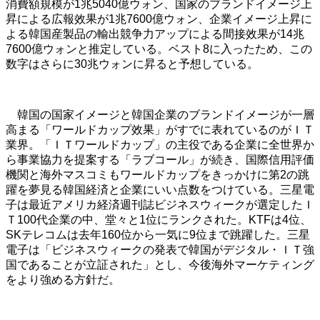
消費額規模が1兆5040億ウォン、国家のブランドイメージ上
昇による広報效果が1兆7600億ウォン、企業イメージ上昇に
よる韓国産製品の輸出競争力アップによる間接效果が14兆
7600億ウォンと推定している。ベスト8に入ったため、この
数字はさらに30兆ウォンに昇ると予想している。
韓国の国家イメージと韓国企業のブランドイメージが一層
高まる「ワールドカップ效果」がすでに表れているのがＩＴ
業界。「ＩＴワールドカップ」の主役である企業に全世界か
ら事業協力を提案する「ラブコール」が続き、国際信用評価
機関と海外マスコミもワールドカップをきっかけに第2の跳
躍を夢見る韓国経済と企業にいい点数をつけている。三星電
子は最近アメリカ経済週刊誌ビジネスウィークが選定したＩ
Ｔ100代企業の中、堂々と1位にランクされた。KTFは4位、
SKテレコムは去年160位から一気に9位まで跳躍した。三星
電子は「ビジネスウィークの発表で韓国がデジタル・ＩＴ強
国であることが立証された」とし、今後海外マーケティング
をより強める方針だ。