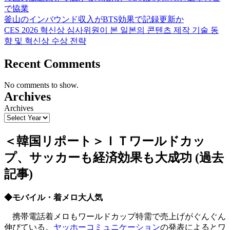
で協業
釜山のインバウンド収入がBTS効果で記録更新か
CES 2026 혁신상 심사위원이 본 일본의 콘텐츠 제작 기술 동
향 및 혁신상 수상 전략
Recent Comments
No comments to show.
Archives
Archives
＜韓国リポート＞ＩＴワールドカッ
プ、サッカーも経済効果も大成功 (過去
記事)
◆モバイル・着メロ大人気
携帯電話着メロもワールドカップ特需で売上げがぐんぐん
伸びている。
ヤッホーコミュニケーション
の発表によるとワ