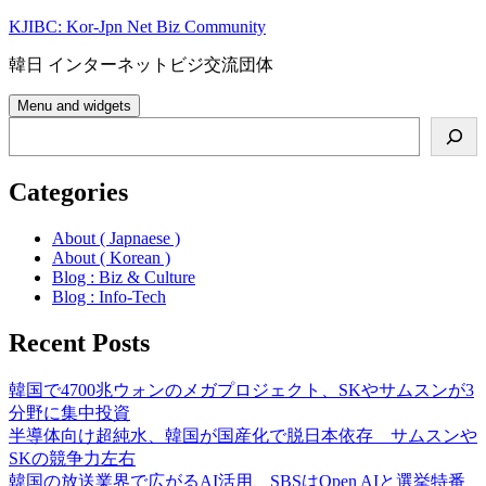
Skip
KJIBC: Kor-Jpn Net Biz Community
to
content
韓日 インターネットビジ交流団体
Menu and widgets
Search
Categories
About ( Japnaese )
About ( Korean )
Blog : Biz & Culture
Blog : Info-Tech
Recent Posts
韓国で4700兆ウォンのメガプロジェクト、SKやサムスンが3
分野に集中投資
半導体向け超純水、韓国が国産化で脱日本依存 サムスンや
SKの競争力左右
韓国の放送業界で広がるAI活用、SBSはOpen AIと選挙特番