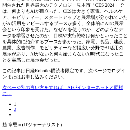
開催された世界最大のテクノロジー見本市「CES 2024」で
は、何よりもAIが目立った。CESは大きく家電、ヘルスケ
ア、モビリティー、スタートアップと展示場が分かれていた
がAI活用をアピールするブースが多く、全体的にAIの展示
会という印象を受けた。なぜAIを使うのか、どのようなデ
ータを学習させたのか、目標や実行戦略は何かといったこと
を具体的に紹介するブースが多かった。家電、食品、建設、
農業、広告制作、モビリティーなど幅広い分野でAI活用の
展示があり、AIがないと何も始まらないAI時代になったこ
とを実感した展示会だった。
この記事は日経Robotics購読者限定です。次ページでログイ
ンまたはお申し込みください。
次ページ別の言い方をすれば、AIがインターネットと同様
に…
1
2
趙 章恩＝(ITジャーナリスト)