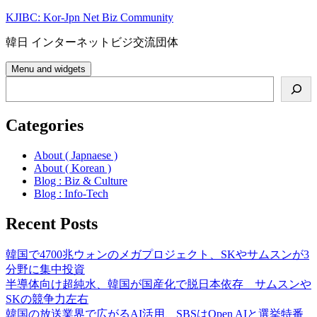
Skip
KJIBC: Kor-Jpn Net Biz Community
to
content
韓日 インターネットビジ交流団体
Menu and widgets
Search
Categories
About ( Japnaese )
About ( Korean )
Blog : Biz & Culture
Blog : Info-Tech
Recent Posts
韓国で4700兆ウォンのメガプロジェクト、SKやサムスンが3
分野に集中投資
半導体向け超純水、韓国が国産化で脱日本依存 サムスンや
SKの競争力左右
韓国の放送業界で広がるAI活用、SBSはOpen AIと選挙特番