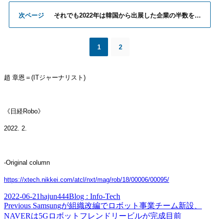
次ページ
それでも2022年は韓国から出展した企業の半数を…
1
2
趙
章恩
＝
(ITジャ
ー
ナリスト
)
《日
経
Robo》
20
2
2
.
2
.
-Original column
https://xtech.nikkei.com/atcl/nxt/mag/rob/18/00006/00095/
Posted
Author
Categories
2022-06-21
hajun444
Blog : Info-Tech
on
Post
Previous
Previous
Samsungが組織改編でロボット事業チーム新設、
post:
NAVERは5Gロボットフレンドリービルが完成目前