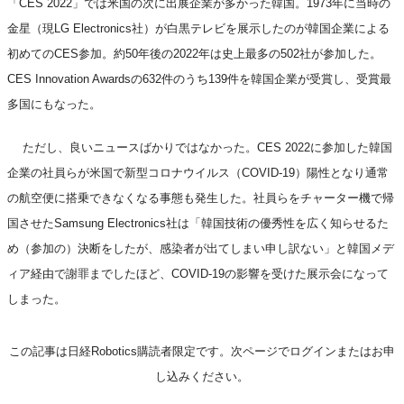
「CES 2022」では米国の次に出展企業が多かった韓国。1973年に当時の
金星（現LG Electronics社）が白黒テレビを展示したのが韓国企業による
初めてのCES参加。約50年後の2022年は史上最多の502社が参加した。
CES Innovation Awardsの632件のうち139件を韓国企業が受賞し、受賞最
多国にもなった。
ただし、良いニュースばかりではなかった。CES 2022に参加した韓国
企業の社員らが米国で新型コロナウイルス（COVID-19）陽性となり通常
の航空便に搭乗できなくなる事態も発生した。社員らをチャーター機で帰
国させたSamsung Electronics社は「韓国技術の優秀性を広く知らせるた
め（参加の）決断をしたが、感染者が出てしまい申し訳ない」と韓国メデ
ィア経由で謝罪までしたほど、COVID-19の影響を受けた展示会になって
しまった。
この記事は日経Robotics購読者限定です。次ページでログインまたはお申
し込みください。