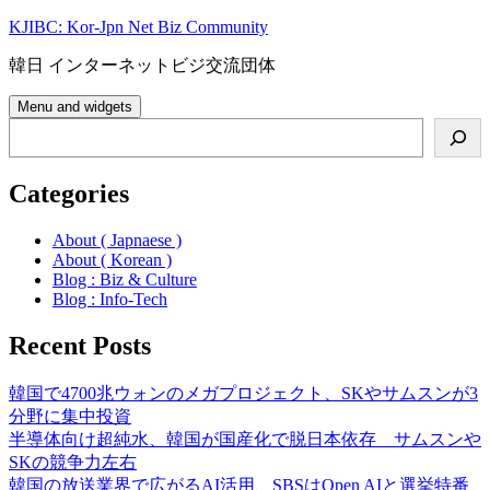
Skip
KJIBC: Kor-Jpn Net Biz Community
to
content
韓日 インターネットビジ交流団体
Menu and widgets
Search
Categories
About ( Japnaese )
About ( Korean )
Blog : Biz & Culture
Blog : Info-Tech
Recent Posts
韓国で4700兆ウォンのメガプロジェクト、SKやサムスンが3
分野に集中投資
半導体向け超純水、韓国が国産化で脱日本依存 サムスンや
SKの競争力左右
韓国の放送業界で広がるAI活用、SBSはOpen AIと選挙特番