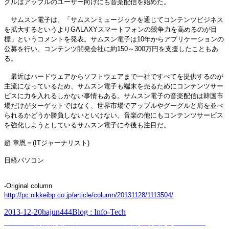
グルはアップルのユーザー向けにも音楽配信を始めた。
サムスン電子は、「サムスンミュージックを通じてコンテンツビジネス
を拡大するというよりGALAXYスマートフォンの競争力を高めるのが目
標」というコメントを発表。サムスン電子は10年からアプリケーションの
公募を行い、コンテンツ開発会社に約150～300万円を支援したこともあ
る。
最近はハードウェアからソフトウェアまで一社ですべてを提供するのが
主流になっているため、サムスン電子も端末を売るためにコンテンツサー
ビスに力を入れるしかない事情もある。サムスン電子の音楽配信は韓国市
場だけがターゲットではなく、世界市場でアップルやグーグルと肩を並べ
られるかどうか勝負しないといけない。音楽の他にもコンテンツサービス
を強化しようとしているサムスン電子に今後も注目だ。
趙 章恩＝(ITジャーナリスト)
日経パソコン
-Original column
http://pc.nikkeibp.co.jp/article/column/20131128/1113504/
Posted
Author
Categories
2013-12-20
hajun444
Blog : Info-Tech
on
Post
Previous
Previous
高性能なのにGALAXYの半額で買える「Nexus