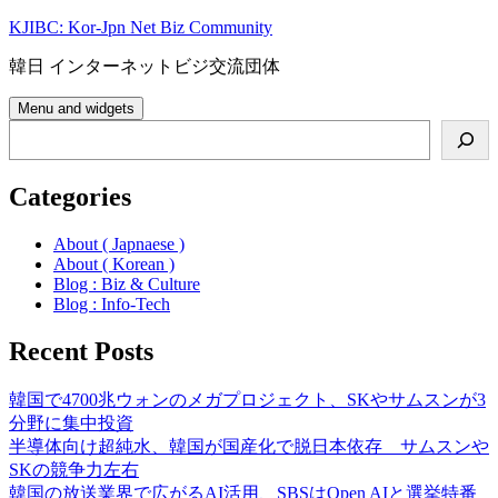
Skip
KJIBC: Kor-Jpn Net Biz Community
to
content
韓日 インターネットビジ交流団体
Menu and widgets
Search
Categories
About ( Japnaese )
About ( Korean )
Blog : Biz & Culture
Blog : Info-Tech
Recent Posts
韓国で4700兆ウォンのメガプロジェクト、SKやサムスンが3
分野に集中投資
半導体向け超純水、韓国が国産化で脱日本依存 サムスンや
SKの競争力左右
韓国の放送業界で広がるAI活用、SBSはOpen AIと選挙特番