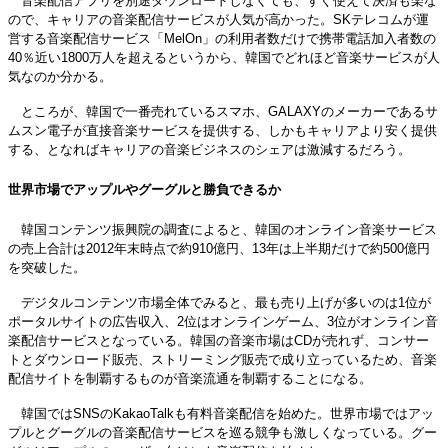
音楽配信アプリを別途ダウンロードしなくても、すぐ使えて決済も楽な
ので、キャリアの音楽配信サービスが人気が高かった。SKテレコムが運
営する音楽配信サービス「MelOn」の利用者数だけで携帯電話加入者数の
40％近い1800万人を超えるというから、韓国でどれほど音楽サービスが人
気なのか分かる。
ところが、韓国で一番売れているスマホ、GALAXYのメーカーであるサ
ムスン電子が直接音楽サービスを提供する、しかもキャリアより安く提供
する、となればキャリアの音楽ビジネスのシェアは激減するだろう。
世界市場でアップルやグーグルと勝負できるか
韓国コンテンツ振興院の調査によると、韓国のオンライン音楽サービス
の売上合計は2012年末時点で約910億円、13年は上半期だけで約500億円
を突破した。
デジタルコンテンツ市場全体でみると、最も売り上げが多いのは1位が
ポータルサイトの広告収入、2位はオンラインゲーム、3位がオンライン音
楽配信サービスとなっている。韓国の音楽市場はCDが売れず、コンサー
トとダウンロード販売、ストリーミング販売で成り立っているため、音楽
配信サイトを制覇するものが音楽流通を制覇することになる。
韓国ではSNSのKakaoTalkも有料音楽配信を始めた。世界市場ではアッ
プルとグーグルの音楽配信サービスを巡る競争も激しくなっている。グー