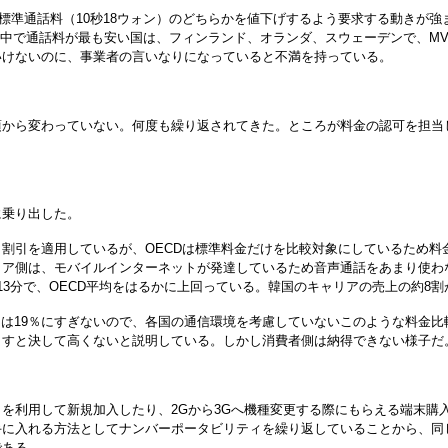
は標準通話料（10秒18ウォン）のどちらかを値下げするよう要求する動きが
の中で通話料が最も安い国は、フィンランド、オランダ、スウェーデンで、MV
いけないのに、事業者の言いなりになっていると不満を持っている。
から変わっていない。何度も繰り返されてきた。ところが料金の認可を担当し
乗り出した。
割引を適用しているが、OECDは標準料金だけを比較対象にしているため料
リア側は、モバイルインターネットが発達しているため音声通話をあまり使わ
13分で、OECD平均をはるかに上回っている。韓国のキャリアの売上の約8
は19％にすぎないので、各国の通信環境を考慮していないこのような料金
出すと決して高くないと説明している。しかし消費者側は納得できない様子だ
を利用して新規加入したり、2Gから3Gへ機種変更する際にもらえる端末購
手に入れる方法としてナンバーポータビリティを繰り返していることから、同
である。