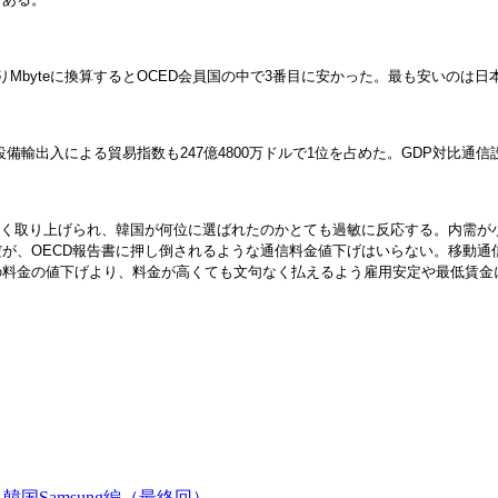
teに換算するとOCED会員国の中で3番目に安かった。最も安いのは日本で0.
設備輸出入による貿易指数も247億4800万ドルで1位を占めた。GDP対比通信設
きく取り上げられ、韓国が何位に選ばれたのかとても過敏に反応する。内需が
が、OECD報告書に押し倒されるような通信料金値下げはいらない。移動通
の料金の値下げより、料金が高くても文句なく払えるよう雇用安定や最低賃金
Samsung編（最終回）―