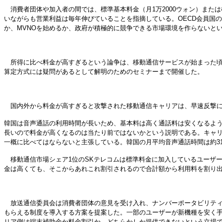
消費者団体や加入者の間では、標準基本料金（月1万2000ウォン）また
いながらも営業利益は毎年伸びていることを指摘している。OECD会員国
か、MVNOを始めるか、政府が積極的に競争できる市場環境を作らないと
所得に比べ料金が高すぎるという論争は、移動通信サービスが始まった頃
算定方式には疑問があるとして解明のためのセミナーまで開催した。
国内外から料金が高すぎると攻撃された移動通信キャリアは、早速反撃に
韓国は音声通話の利用時間が長いため、基本料は高く通話料は安くなるよう
長いので料金が高くなるのは当たり前ではないかという説明である。キャ
一概に比べてはならないと主張している。韓国の月平均音声通話時間は約3
移動通信市場シェア1位のSKテレコムは標準料金に加入しているユーザー
金は高くても、そこからあれこれ割引されるので合計額から利用料を割り
放送通信委員会は消費者団体の意見を受け入れ、ナンバーポータビリティ
もらえる制度を導入する方案を提案した。一部のユーザーが新機種を安く
リア側は端末補助金か料金割引か、どちらかしか提供できないという立場