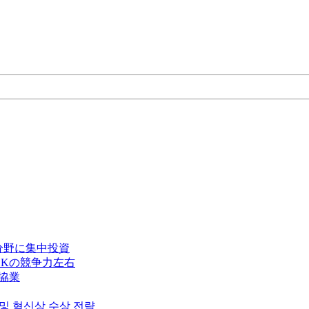
分野に集中投資
Kの競争力左右
で協業
 및 혁신상 수상 전략