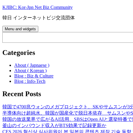
Skip
KJIBC: Kor-Jpn Net Biz Community
to
content
韓日 インターネットビジ交流団体
Menu and widgets
Search
Categories
About ( Japnaese )
About ( Korean )
Blog : Biz & Culture
Blog : Info-Tech
Recent Posts
韓国で4700兆ウォンのメガプロジェクト、SKやサムスンが3
半導体向け超純水、韓国が国産化で脱日本依存 サムスンやS
韓国の放送業界で広がるAI活用、SBSはOpen AIと選挙特番
釜山のインバウンド収入がBTS効果で記録更新か
CES 2026 혁신상 심사위원이 본 일본의 콘텐츠 제작 기술 동향