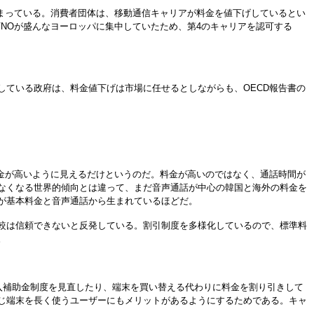
強まっている。消費者団体は、移動通信キャリアが料金を値下げしているとい
NOが盛んなヨーロッパに集中していたため、第4のキャリアを認可する
ている政府は、料金値下げは市場に任せるとしながらも、OECD報告書の
金が高いように見えるだけというのだ。料金が高いのではなく、通話時間が
なくなる世界的傾向とは違って、まだ音声通話が中心の韓国と海外の料金を
割が基本料金と音声通話から生まれているほどだ。
比較は信頼できないと反発している。割引制度を多様化しているので、標準料
。
入補助金制度を見直したり、端末を買い替える代わりに料金を割り引きして
じ端末を長く使うユーザーにもメリットがあるようにするためである。キャ