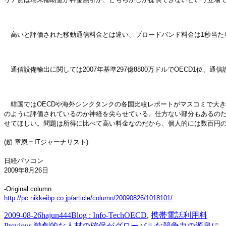
高いと評価された移動通信料金とは違い、ブロードバンド料金は1秒当たりMby
通信設備輸出に関しては2007年基準297億8800万ドルでOECD1位、通信
韓国ではOECDや海外シンクタンクの各国比較レポートがマスコミで大
のように評価されているのか神経を尖らせている。仕方ない部分もあるのだ
せてほしい。問題は所得に比べて高い料金なのだから、個人的には数百円
(趙 章恩＝ITジャーナリスト)
日経パソコン
2009年8月26日
-Original column
http://pc.nikkeibp.co.jp/article/column/20090826/1018101/
Posted
Author
Categories
Tags
2009-08-26
hajun444
Blog : Info-Tech
OECD
,
携帯電話利用料
on
Previous
Previous
独創的な人材の確保がグローバルな競争力の源泉に―韓国