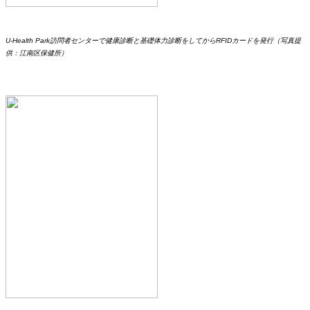
U-Health Park訪問者センターで健康診断と基礎体力診断をしてからRFIDカードを発行（写真提
供：江南区保健所）