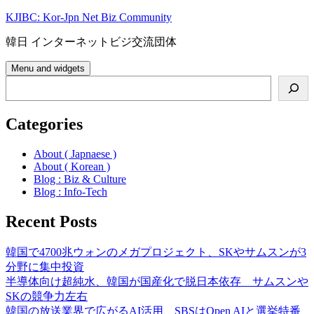
Skip
KJIBC: Kor-Jpn Net Biz Community
to
content
韓日 インターネットビジ交流団体
Menu and widgets
Search
Categories
About ( Japnaese )
About ( Korean )
Blog : Biz & Culture
Blog : Info-Tech
Recent Posts
韓国で4700兆ウォンのメガプロジェクト、SKやサムスンが3
分野に集中投資
半導体向け超純水、韓国が国産化で脱日本依存 サムスンや
SKの競争力左右
韓国の放送業界で広がるAI活用、SBSはOpen AIと選挙特番