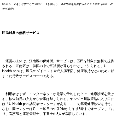
RFIDカードをかざすことで運動データを測定し、健康情報を提供するキオスク端末（写真：著
者が撮影）
区民対象の無料サービス
運営の主体は、江南区の保健所。サービスは、区民を対象に無料で提供
される。江南区は、韓国の中で富裕層が暮らす街として知られる。U-
Health parkは、区民のダイエットや成人病予防、健康維持などのために始
まった行政サービスの一つである。
利用者はまず、インターネットか電話で予約した上で、健康診断を受け
る。検査前日の夕方から食事は禁じられる。ヤンジェ川散策路の入り口に
は「U-Health park訪問者センター」があり、ここで基礎健康検査を行う。
なお、同センターは月～土曜日の午前9時から午後6時までオープンしてお
り、看護師と運動管理士、栄養士の3人が常駐している。