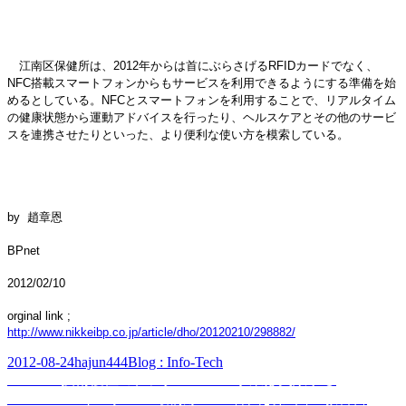
江南区保健所は、2012年からは首にぶらさげるRFIDカードでなく、
NFC搭載スマートフォンからもサービスを利用できるようにする準備を始
めるとしている。NFCとスマートフォンを利用することで、リアルタイム
の健康状態から運動アドバイスを行ったり、ヘルスケアとその他のサービ
スを連携させたりといった、より便利な使い方を模索している。
by 趙章恩
BPnet
2012/02/10
orginal link ;
http://www.nikkeibp.co.jp/article/dho/20120210/298882/
Posted
Author
Categories
2012-08-24
hajun444
Blog : Info-Tech
on
Post
Previous
Previous
技術優位のデジタルヘルス事業は失敗する
post:
Next
Next
スマートスクール最前線 from 韓国 ; 第1回：教科書