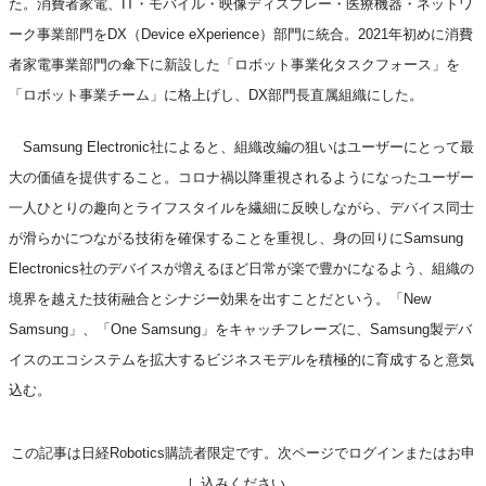
た。消費者家電、IT・モバイル・映像ディスプレー・医療機器・ネットワ
ーク事業部門をDX（Device eXperience）部門に統合。2021年初めに消費
者家電事業部門の傘下に新設した「ロボット事業化タスクフォース」を
「ロボット事業チーム」に格上げし、DX部門長直属組織にした。
Samsung Electronic社によると、組織改編の狙いはユーザーにとって最
大の価値を提供すること。コロナ禍以降重視されるようになったユーザー
一人ひとりの趣向とライフスタイルを繊細に反映しながら、デバイス同士
が滑らかにつながる技術を確保することを重視し、身の回りにSamsung
Electronics社のデバイスが増えるほど日常が楽で豊かになるよう、組織の
境界を越えた技術融合とシナジー効果を出すことだという。「New
Samsung」、「One Samsung」をキャッチフレーズに、Samsung製デバ
イスのエコシステムを拡大するビジネスモデルを積極的に育成すると意気
込む。
この記事は日経Robotics購読者限定です。次ページでログインまたはお申
し込みください。