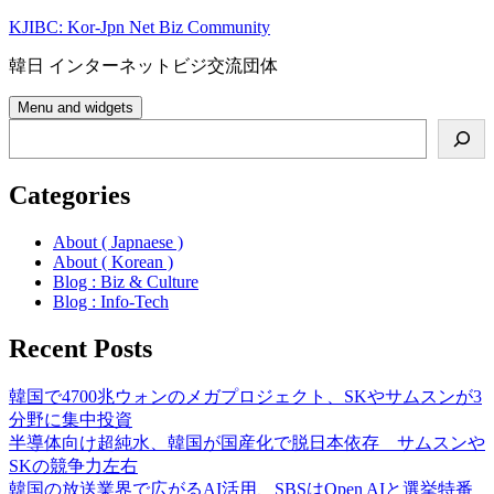
Skip
KJIBC: Kor-Jpn Net Biz Community
to
content
韓日 インターネットビジ交流団体
Menu and widgets
Search
Categories
About ( Japnaese )
About ( Korean )
Blog : Biz & Culture
Blog : Info-Tech
Recent Posts
韓国で4700兆ウォンのメガプロジェクト、SKやサムスンが3
分野に集中投資
半導体向け超純水、韓国が国産化で脱日本依存 サムスンや
SKの競争力左右
韓国の放送業界で広がるAI活用、SBSはOpen AIと選挙特番