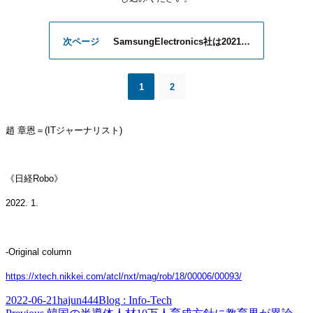
次ページ
SamsungElectronics社は2021…
1
2
趙
章恩
＝
(ITジャ
ー
ナリスト
)
《日
経
Robo》
20
22
.
1
.
-Original column
https://xtech.nikkei.com/atcl/nxt/mag/rob/18/00006/00093/
Posted
Author
Categories
2022-06-21
hajun444
Blog : Info-Tech
on
Previous