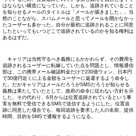
はならない構造になっていた。しかも、追跡されていること
を知らせるメールのタイトルは「メールが届きました」。当
然のことながら、スパムメールと思ってメールを開かなかっ
たユーザーも多かった。自分が最初に追跡されることに同意
したといってもいつどこで追跡されているのかを知る権利は
あるはずだ。
キャリアは当然守るべき義務にもかかわらず、その費用を
追跡されるユーザーに転嫁していた点を問題とし、情報通信
部は、この携帯メール確認料金だけで230億ウォン、日本円
で30億円近くに上る金額をユーザーに返還するよう命令し
た。だがキャリアはメールだろうがSMSだろうが知らせる
義務は果たしていたとして、政府の命令に従わない方針を示
した。その代わり、6月からは位置追跡されているという事
実を無料で受信できるSMSで送信するようにした。位置追
跡に同意した場合でも、毎回追跡を要求した人の名前、提供
時間、目的をSMSで通報するようになる。