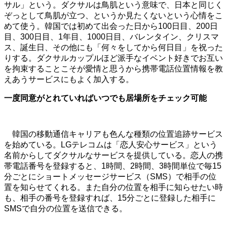
サル」という。ダクサルは鳥肌という意味で、日本と同じく
ぞっとして鳥肌が立つ、というか見たくないという心情をこ
めて使う。韓国では初めて出会った日から100日目、200日
目、300日目、1年目、1000日目、バレンタイン、クリスマ
ス、誕生日、その他にも「何々をしてから何日目」を祝った
りする。ダクサルカップルほど派手なイベント好きでお互い
を拘束することこそが愛情と思うから携帯電話位置情報を教
えあうサービスにもよく加入する。
一度同意がとれていればいつでも居場所をチェック可能
韓国の移動通信キャリアも色んな種類の位置追跡サービス
を始めている。LGテレコムは「恋人安心サービス」という
名前からしてダクサルなサービスを提供している。恋人の携
帯電話番号を登録すると、1時間、2時間、3時間単位で毎15
分ごとにショートメッセージサービス（SMS）で相手の位
置を知らせてくれる。また自分の位置を相手に知らせたい時
も、相手の番号を登録すれば、15分ごとに登録した相手に
SMSで自分の位置を送信できる。