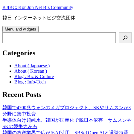
Skip
KJIBC: Kor-Jpn Net Biz Community
to
content
韓日 インターネットビジ交流団体
Menu and widgets
Search
Categories
About ( Japnaese )
About ( Korean )
Blog : Biz & Culture
Blog : Info-Tech
Recent Posts
韓国で4700兆ウォンのメガプロジェクト、SKやサムスンが3
分野に集中投資
半導体向け超純水、韓国が国産化で脱日本依存 サムスンや
SKの競争力左右
韓国の放送業界で広がるAI活用、SBSはOpen AIと選挙特番