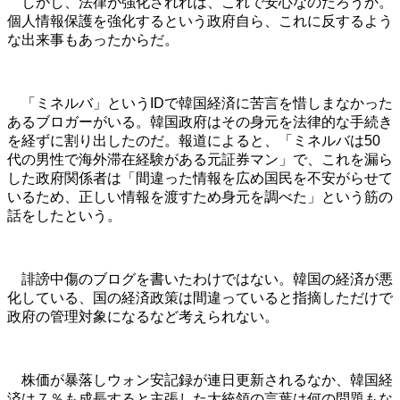
しかし、法律が強化されれば、これで安心なのだろうか。
個人情報保護を強化するという政府自ら、これに反するよう
な出来事もあったからだ。
「ミネルバ」というIDで韓国経済に苦言を惜しまなかった
あるブロガーがいる。韓国政府はその身元を法律的な手続き
を経ずに割り出したのだ。報道によると、「ミネルバは50
代の男性で海外滞在経験がある元証券マン」で、これを漏ら
した政府関係者は「間違った情報を広め国民を不安がらせて
いるため、正しい情報を渡すため身元を調べた」という筋の
話をしたという。
誹謗中傷のブログを書いたわけではない。韓国の経済が悪
化している、国の経済政策は間違っていると指摘しただけで
政府の管理対象になるなど考えられない。
株価が暴落しウォン安記録が連日更新されるなか、韓国経
済は７％も成長すると主張した大統領の言葉は何の問題もな