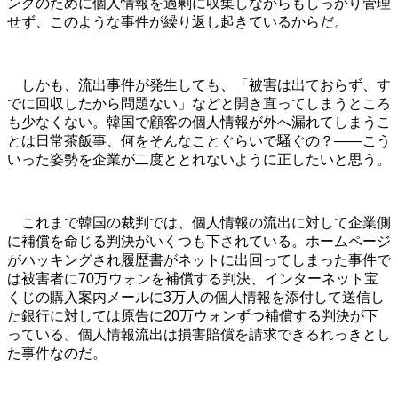
ングのために個人情報を過剰に収集しながらもしっかり管理
せず、このような事件が繰り返し起きているからだ。
しかも、流出事件が発生しても、「被害は出ておらず、す
でに回収したから問題ない」などと開き直ってしまうところ
も少なくない。韓国で顧客の個人情報が外へ漏れてしまうこ
とは日常茶飯事、何をそんなことぐらいで騒ぐの？――こう
いった姿勢を企業が二度ととれないように正したいと思う。
これまで韓国の裁判では、個人情報の流出に対して企業側
に補償を命じる判決がいくつも下されている。ホームページ
がハッキングされ履歴書がネットに出回ってしまった事件で
は被害者に70万ウォンを補償する判決、インターネット宝
くじの購入案内メールに3万人の個人情報を添付して送信し
た銀行に対しては原告に20万ウォンずつ補償する判決が下
っている。個人情報流出は損害賠償を請求できるれっきとし
た事件なのだ。