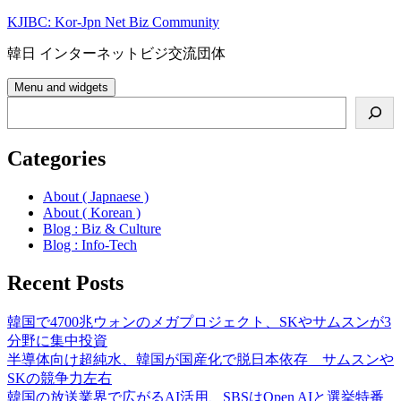
Skip
KJIBC: Kor-Jpn Net Biz Community
to
content
韓日 インターネットビジ交流団体
Menu and widgets
Search
Categories
About ( Japnaese )
About ( Korean )
Blog : Biz & Culture
Blog : Info-Tech
Recent Posts
韓国で4700兆ウォンのメガプロジェクト、SKやサムスンが3
分野に集中投資
半導体向け超純水、韓国が国産化で脱日本依存 サムスンや
SKの競争力左右
韓国の放送業界で広がるAI活用、SBSはOpen AIと選挙特番