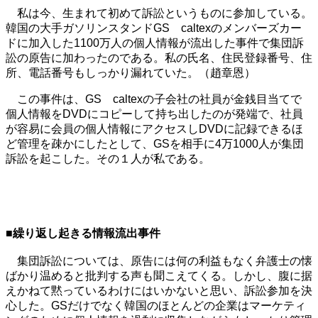
私は今、生まれて初めて訴訟というものに参加している。
韓国の大手ガソリンスタンドGS caltexのメンバーズカー
ドに加入した1100万人の個人情報が流出した事件で集団訴
訟の原告に加わったのである。私の氏名、住民登録番号、住
所、電話番号もしっかり漏れていた。（趙章恩）
この事件は、GS caltexの子会社の社員が金銭目当てで
個人情報をDVDにコピーして持ち出したのが発端で、社員
が容易に会員の個人情報にアクセスしDVDに記録できるほ
ど管理を疎かにしたとして、GSを相手に4万1000人が集団
訴訟を起こした。その１人が私である。
■繰り返し起きる情報流出事件
集団訴訟については、原告には何の利益もなく弁護士の懐
ばかり温めると批判する声も聞こえてくる。しかし、腹に据
えかねて黙っているわけにはいかないと思い、訴訟参加を決
心した。GSだけでなく韓国のほとんどの企業はマーケティ