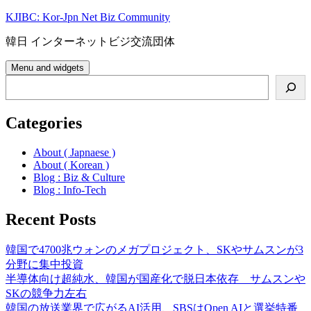
Skip
KJIBC: Kor-Jpn Net Biz Community
to
content
韓日 インターネットビジ交流団体
Menu and widgets
Search
Categories
About ( Japnaese )
About ( Korean )
Blog : Biz & Culture
Blog : Info-Tech
Recent Posts
韓国で4700兆ウォンのメガプロジェクト、SKやサムスンが3
分野に集中投資
半導体向け超純水、韓国が国産化で脱日本依存 サムスンや
SKの競争力左右
韓国の放送業界で広がるAI活用、SBSはOpen AIと選挙特番