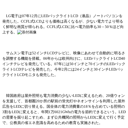
LG電子は07年12月にLEDバックライトLCD（液晶）ノ
ー
トパソコンを
発売
した。
CCFL式LCDよりも
価
格は高くなるが、少ない電力でより明る
く鮮明な
画
質が得られる。
CCFL式LCDに比べ電力
効
率も
30－50％ほど向
上する。
サムスン電子は
52インチLCDテレビに、映像にあわせて自動的に明るさ
を調整する機能を搭載。06年からは
欧
州向けに、
LEDバックライトLCD40
インチテレビを
発売
している。
07年には50インチと70インチのLEDバック
ライトLCDテレビを
発売
した。今年
2月には24インチと30インチLEDバッ
クライトLCDモニタも
発売
した。
韓
国
政府は屋外照明も電力消費の少ない
LEDに
変
えるため、
20億ウォン
を支援して、首都
圏
20か所の
駅
前の
蛍
光灯やネオンサインを利用した屋外
広
告を
LEDに切り替える。
国
全体の電力消費量の
18％を占めている照明の
3割をLEDに
変
えると、年間
1万6021GWhの電力を節約できるという。LED
の需要を掘り起こすため、まず公共機
関
の照明から
LEDに
変
えて行く予定
で、公務員の省エ
ネ意識を高めるための
教
育も
実
施された。