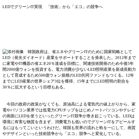
LEDでグリ
ー
ン
IT
実
現 「技術」から「エコ」の競
争
へ
韓
国
政府は、省エネやグリ
ー
ン
ITのために
国
家
戦
略として
LED（
発
光ダイオ
ー
ド）産業をサポ
ー
トすることを
発
表した。
2012年まで
に家電やIT機器の省エネ20％達成を目標に、
関
連技術開
発
のため今後
5年
間2000億ウォンを投資する。電力消費が少ないLED照明産業を新成長動力
として育成するため500億ウォン規模のLED共同ファンドもつくる。12年
までにLED産業の世界シェア3位を獲得、15年までにLED照明の割合を
30％に
拡
大するという目標もある。
今回の政府の政策がなくても、原油高による電
気
代の値上がりから、家
電やパソコン業界では低電力
CPUチップをはじめノ
ー
トパソコンやテレビ
の
画
面に
LEDを使うといったグリ
ー
ン
IT競
争
が
巻
き起こっている。
LEDは
環境に有害な物質を含まず、消費電力も低いのでグリ
ー
ン
ITをアピ
ー
ルす
るにはもってこいというわけだ。韓
国
も世界
の流れと軌を一にして、
画
質
やデザインといった技術競
争
から「エコ」競
争
へと
変
化している。