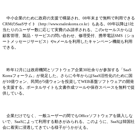
中小企業のために政府の支援で構築され、
08年末まで無料で利用できる
CRMのSaaSサイト（http://www.esaleskorea.co.kr）もある。09年以降は1社
当
たりのユ
ー
ザ
ー数
に
応
じて
実
費のみ請求される。この
eセ
ー
ルスからは
顧客管理、製品
・
サ
ー
ビスの問い合わせ、修理受付、携
帯
電話
SMS（ショ
ー
トメッセ
ー
ジサ
ー
ビス）や
eメ
ー
ルを利用したキャンペ
ー
ン機能も利用
できる。
昨年
12月には政府機
関
とソフトウェア企業
30社余りが
参
加する「
SaaS
Koreaフォ
ー
ラム」が
発
足した。さらに今年からは
SaaS活性化のために
国
が
10億ウォン、民間が5億ウォンを投資してWEB基盤ソフトウェアの開
発
を支援する。ポ
ー
タルサイトも文書作成ツ
ー
ルや保存スペ
ー
スを無料で提
供している。
企業だけでなく、一般ユ
ー
ザ
ー
の間でも
Officeソフトウェアを購入しな
いで、SaaSによって利用する動きがみられる。このように、SaaSは韓
国
社
会
に着
実
に浸透してきている
様
子がうかがえる。