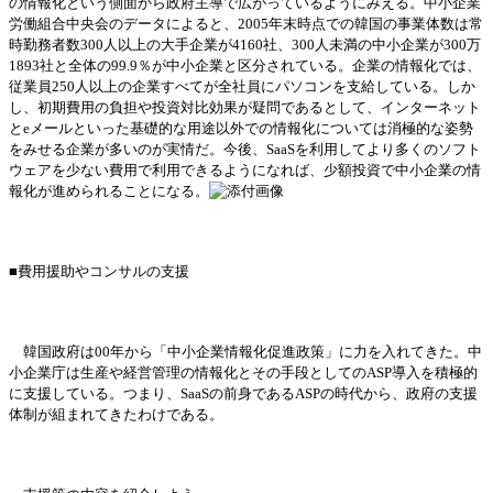
の情報化という側面から政府主導で
広
がっているようにみえる。中小企業
労働
組合中央
会
のデ
ー
タによると、
2005年末時点での韓
国
の事業体
数
は常
時勤務者
数
300人以上の大手企業が4160社、300人未
満
の中小企業が
300万
1893社と全体の99.9％が中小企業と
区
分されている。企業の情報化では、
従
業員
250人以上の企業すべてが全社員にパソコンを支給している。しか
し、初期費用の負担や投資
対
比
効
果が疑問であるとして、インタ
ー
ネット
と
eメ
ー
ルといった基礎的な用途以外での情報化については消極的な姿勢
をみせる企業が多いのが
実
情だ。今後、
SaaSを利用してより多くのソフト
ウェアを少ない費用で利用できるようになれば、少額投資で中小企業の情
報化が進められることになる。
■費用援助やコンサルの支援
韓
国
政府は
00年から「中小企業情報化促進政策」に力を入れてきた。中
小企業
庁
は生産や
経営
管理の情報化とその手段としての
ASP導入を積極的
に支援している。つまり、SaaSの前身であるASPの時代から、政府の支援
体制が組まれてきたわけである。