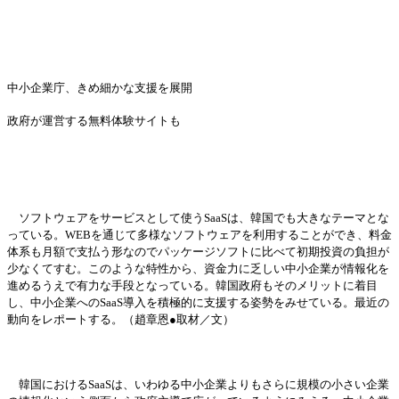
中小企業
庁
、きめ細かな支援を展開
政府が運
営
する無料体
験
サイトも
ソフトウェアをサ
ー
ビスとして使う
SaaSは、韓
国
でも大きなテ
ー
マとな
っている。
WEBを通じて多
様
なソフトウェアを利用することができ、料金
体系も月額で支
払
う形なのでパッケ
ー
ジソフトに比べて初期投資の負担が
少なくてすむ。このような特性から、資金力に乏しい中小企業が情報化を
進めるうえで有力な手段となっている。韓
国
政府もそのメリットに着目
し、中小企業への
SaaS導入を積極的に支援する姿勢をみせている。最近の
動向をレポ
ー
トする。（趙章恩●取材／文）
韓
国
における
SaaSは、いわゆる中小企業よりもさらに規模の小さい企業