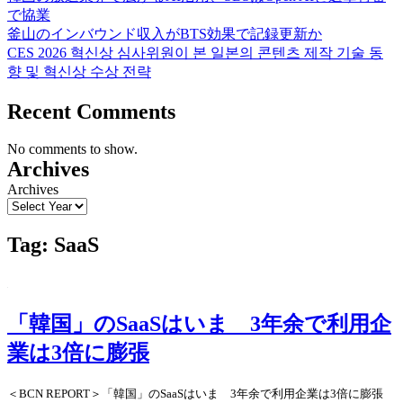
で協業
釜山のインバウンド収入がBTS効果で記録更新か
CES 2026 혁신상 심사위원이 본 일본의 콘텐츠 제작 기술 동
향 및 혁신상 수상 전략
Recent Comments
No comments to show.
Archives
Archives
Tag:
SaaS
「韓国」のSaaSはいま 3年余で利用企
業は3倍に膨張
＜
BCN REPORT＞「韓
国
」の
SaaSはいま 3年余で利用企業は3倍に膨張