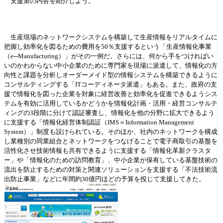
支援策の
内
容を紹介しよう。
生産現場のネットワ
ー
クシステムを構築して生産情報をリアルタイムに
把握し
効
率化を
図
るための費用を
50％支援するという「生産情報化事業
（e─Manufacturing）」がその一例だ。さらには、何から手をつければい
いのかわからない中小企業のために
専
門家を現場に派遣して、情報化の方
向性と課題を分析しオ
ー
ダ
ー
メイド型の情報システムを構築できるように
コンサルティングする「
ITコ
ー
ディネ
ー
タ派遣」もある。また、政府の支
援で情報化を
図
った企業を
対
象に
経営
改善と
効
率化を促進できるようシス
テムを有
効
に活用しているかどうかを情報化計
画
・
活用
・経営
コンサルテ
ィングの
3段階に分けて認証審査し、情報化を他の分野に
拡
大できるよう
に支援する「情報化
経営
体制認証（
IMS＝Information Management
System）」制度も設けられている。そのほか、社
内
のネットワ
ー
クを構成
し業種別の同業組合とネットワ
ー
クをつなげることで電子商取引の基盤を
活性化させ技術情報も共有できるように支援する「情報化革新クラスタ
ー
」や「情報化のための訪問
教
育」、中小企業が保有している基盤技術の
流出を防止するための
対
策と
関
連ソリュ
ー
ションを支援する「不法技術流
出防止事業」などに年間約
30億円ほどの予算を投じて支援してきた。