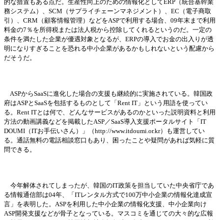
的な措置もある点だ。生産性向上のための情報化としてERP（統合基幹業
務システム）、SCM（サプライチェ
ー
ンマネジメント）、
EC（電子商取
引）、CRM（顧客情報管理）などをASPで利用する場合、09年末まで利用
料金の7％を所得
税
または法人
税
から控除してくれるというのだ。一定の
条
件を
満
たした企業が優遇
対
象となるが、
ERPの導入でお金の出入りが透
明になりすぎることを恐れる中小企業があるかもしれないという配慮から
だそうだ。
ASPからSaaSに進化した場合の支援も
継続
的に
実
施されている。韓
国
政
府は
ASPとSaaSを包括するものとして「Rent IT」という用語を使ってい
る。Rent ITとは何で、どんなサ
ー
ビスがあるのかといった
説
明資料と利用
方法の動
画
講義などを
掲
載した
ASP／SaaS導入支援ポ
ー
タルサイト「
IT
DOUMI（ITお手
伝
いさん）」（
http://www.itdoumi.or.kr）も運
営
してい
る。通話無料の
電話相談窓口もあり、困ったことや疑問があれば
気軽
に質
問できる。
今年解体されてしまったが、韓
国
の
IT政策を担
当
していた中央省
庁
であ
る情報通信部は
04年、「ITレンタル方式で100万中小企業の情報化達成宣
言」を表明した。ASPを利用した中小企業の情報化支援、中小企業向け
ASP開
発
支援などが骨子となっている。マスコミを通じての大
々
的な
広
報