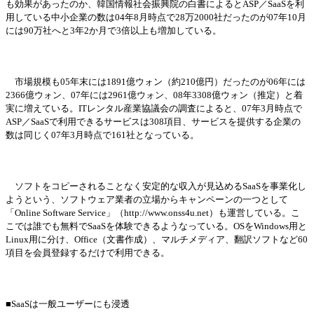
も
効
果があったのか、韓
国
情報社
会
振興院の白書によると
ASP／SaaSを利
用している中小企業の
数
は
04年8月時点で28万2000社だったのが07年10月
には90万社へと3年2か月で3倍以上も
増
加している。
市場規模も
05年末には1891億ウォン（約210億円）だったのが06年には
2366億ウォン、07年には2961億ウォン、08年3308億ウォン（推定）と着
実
に
増
えている。
ITレンタル産業協議
会
の調査によると、
07年3月時点で
ASP／SaaSで利用できるサ
ー
ビスは
308項目、サ
ー
ビスを提供する企業の
数
は同じく
07年3月時点で161社となっている。
ソフトをコピ
ー
されることなく安定的な
収
入が見
込
める
SaaSを事業化し
ようという、ソフトウェア業者の立場からキャンペ
ー
ンの一つとして
「
Online Software Service」（http://www.onss4u.net）も運
営
している。こ
こでは誰でも無料で
SaaSを体
験
できるようなっている。
OSをWindows用と
Linux用に分け、Office（文書作成）、マルチメディア、翻
訳
ソフトなど
60
項目を
会
員登
録
するだけで利用できる。
■
SaaSは一般ユ
ー
ザ
ー
にも浸透