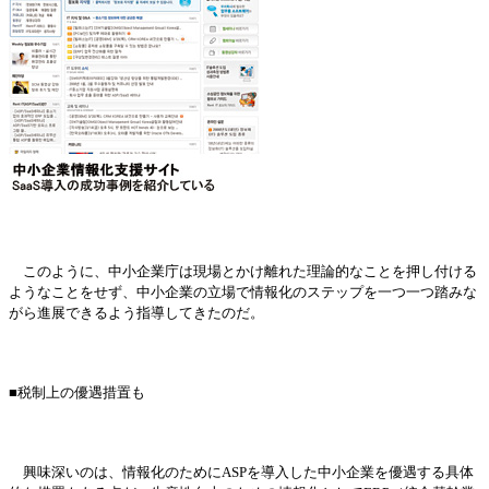
このように、中小企業
庁
は現場とかけ離れた理論的なことを押し付ける
よう
なことをせず、中小企業の立場で情報化のステップを一つ一つ踏みな
がら進展できるよう指導してきたのだ。
■
税
制上の優遇措置も
興味深いのは、情報化のために
ASPを導入した中小企業を優遇する具体