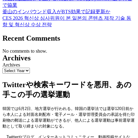
で協業
釜山のインバウンド収入がBTS効果で記録更新か
CES 2026 혁신상 심사위원이 본 일본의 콘텐츠 제작 기술 동
향 및 혁신상 수상 전략
Recent Comments
No comments to show.
Archives
Archives
Twitterや検索キーワードを悪用、あの
手この手の選挙運動
韓国では6月2日、地方選挙が行われる。韓国の選挙法では選挙120日前か
ら本人による対面名刺配布・電子メール・選挙管理委員会の承認を得た印
刷物の郵送による選挙運動ができるが、他人による選挙運動は事前選挙運
動として取り締まりの対象になる。
Twitterやブログ、インターネットコミュニティー、動画投稿サイトな