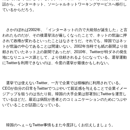
話から、インターネット、ソーシャルネットワーキングサービスへ移行し
ているからだろう。
さかのぼれば2002年、「インターネットの力で大統領が誕生した」と言
われたものだが、その後選挙法が厳しくなったことで、ネットの世論に押
されて政権が変わるといったことはなさそうだ。それでも、韓国ではネッ
トが世論の中心であることは間違いない。2002年当時でも紙の新聞より信
頼されていたネット上の新聞であったが、2010年、Twitterが特ダネの発生
地になりニュース源として、より信頼されるようになっている。選挙運動
にTwitterを利用できないのは、今度の選挙が最後かもしれない。
選挙では使えないTwitter、一方で企業では積極的に利用されている。
CEOが自分の日常をTwitterでつぶやいて親近感を与えることで企業イメー
ジアップを狙うのは当たり前。韓国の大手企業は部署別にTwitterを運営し
ているほどだ。最近は病院が患者とのコミュニケーションのためにつぶや
いていることが話題になっている。
韓国のへぇ～なTwitter事情もまた今度詳しくお伝えしましょう。