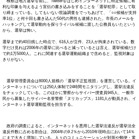
検察は地方選挙を前に、Twitterをはじめインターネットに特定候補に有
利な印象を与えるよう宣伝の書き込みをすることを「選挙犯罪」として取
り締まっている。してもいない世論調査をでっちあげて、「○○候補が支持
率1位」と何十回も書き込んだ50代の男性も逮捕された。市長のメールを
ハッキングして選挙動向を探りライバル候補に渡した公務員もいたという
から、選挙は怖い。
選挙まで約40日残した時点で、616人が立件、23人が拘束されている。数
字だけ見れば2006年の選挙に比べると減っているとは言え、選挙候補だけ
で約1万5000人。これに関連する選挙運動組織まで含めると、監視対象は
きりがない。
選挙管理委員会は8000人規模の「選挙不正監視団」を運営している。イ
ンターネットについては250人体制で24時間モニタリングし、選挙法違反
をチェックしている。このほかに警察からサイバー捜査員945人、一般市
民から募集したサイバー名誉警察「ヌリカップス」1181人が動員され、イ
ンターネット選挙運動監視を担当する。
政府の調査によると、インターネットを悪用した選挙法違反が選挙法全
違反件数に占める割合は、2004年の9.2％から2010年現時点において14％
にまで大きく増加している。人々のコミュニケーションが対面や郵便・電