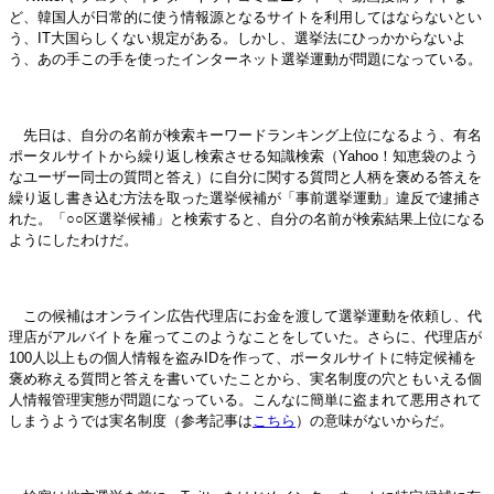
ど、韓国人が日常的に使う情報源となるサイトを利用してはならないとい
う、IT大国らしくない規定がある。しかし、選挙法にひっかからないよ
う、あの手この手を使ったインターネット選挙運動が問題になっている。
先日は、自分の名前が検索キーワードランキング上位になるよう、有名
ポータルサイトから繰り返し検索させる知識検索（Yahoo！知恵袋のよう
なユーザー同士の質問と答え）に自分に関する質問と人柄を褒める答えを
繰り返し書き込む方法を取った選挙候補が「事前選挙運動」違反で逮捕さ
れた。「○○区選挙候補」と検索すると、自分の名前が検索結果上位になる
ようにしたわけだ。
この候補はオンライン広告代理店にお金を渡して選挙運動を依頼し、代
理店がアルバイトを雇ってこのようなことをしていた。さらに、代理店が
100人以上もの個人情報を盗みIDを作って、ポータルサイトに特定候補を
褒め称える質問と答えを書いていたことから、実名制度の穴ともいえる個
人情報管理実態が問題になっている。こんなに簡単に盗まれて悪用されて
しまうようでは実名制度（参考記事は
こちら
）の意味がないからだ。