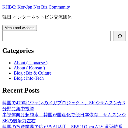
Skip
KJIBC: Kor-Jpn Net Biz Community
to
content
韓日 インターネットビジ交流団体
Menu and widgets
Search
Categories
About ( Japnaese )
About ( Korean )
Blog : Biz & Culture
Blog : Info-Tech
Recent Posts
韓国で4700兆ウォンのメガプロジェクト、SKやサムスンが3
分野に集中投資
半導体向け超純水、韓国が国産化で脱日本依存 サムスンや
SKの競争力左右
韓国の放送業界で広がるAI活用、SBSはOpen AIと選挙特番