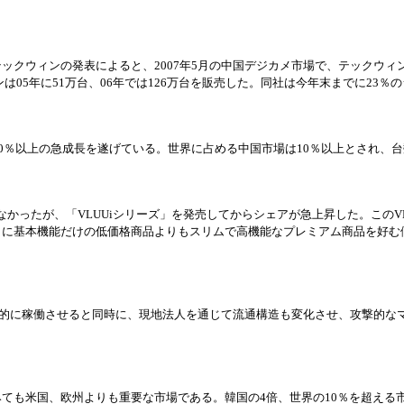
テックウィンの
発
表によると、
2007年5月の中
国
デジカメ市場で、テックウィ
05年に51万台、06年では126万台を販
売
した。同社は今年末までに
23％
90％以上の急成長を遂げている。世界に占める中
国
市場は
10％以上とされ、台
ぎなかったが、「VLUUiシリ
ー
ズ」を
発売
してからシェアが急上昇した。この
うに基本機能だけの低
価
格商品よりもスリムで高機能なプレミアム商品を好む
格的に稼
働
させると同時に、現地法人を通じて流通構造も
変
化させ、攻
撃
的な
みても米
国
、
欧
州よりも重要な市場である。韓
国
の
4倍、世界の10％を超え