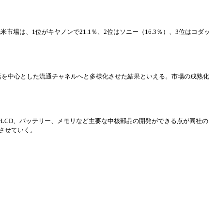
北米市場は、1位がキヤノンで21.1％、2位はソニ
ー
（
16.3％）、3位はコダッ
店を中心とした流通チャネルへと多
様
化させた結果といえる。市場の成熟化
で
LCD、バッテリ
ー
、メモリなど主要な中核部品の開
発
ができる点が同社の
させていく。