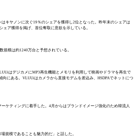
ンはキヤノンに次ぐ
19％のシェアを獲得し2位となった。昨年末のシェアは
のシェア獲得を
掲
げ、首位奪取に意欲を示している。
数
規模は約
1240万台と予想されている。
VLUUiはデジカメにMP3再生機能とメモリを利用して映
画
やドラマを再生で
傾向にある。
VLUUiはカメラから直接モデムを差
込
み、
HSDPAでネットにつ
マ
ー
ケティングに着手した。
4月からはブランドイメ
ー
ジ
強
化のため韓
流人
る市場規模であることも魅力的だ」と話した。