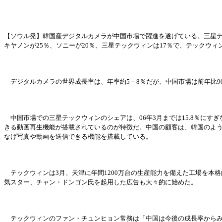
【ソウル
発
】韓
国
産デジタルカメラが中
国
市場で躍進を遂げている。三星
キヤノンが25％、ソニ
ー
が
20％、三星テックウィンは17％で、テックウィンは
デジタルカメラの世界成長率は、年率約
5－8％だが、中
国
市場は前年比
中
国
市場での三星テックウィンのシェアは、
06年3月までは15.8％にす
きる動
画
再生機能が搭載されているのが特
徴
だ。中
国
の顧客は、韓
国
のよ
なげ
写真
や動
画
を送信できる機能を搭載している。
テックウィンは
3月、天津に年間1200万台の生産能力を備えた工場を本
気
スタ
ー
、チャン
・
ドンゴン氏を起用した
広
告も大
々
的に始めた。
テックウィンのファン
・
チュンヒョン常務は「中
国
は今後の成長率から