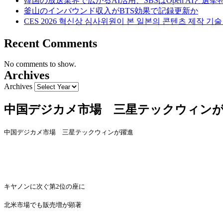
韓国の放送業界で広がるAI活用、SBSはOpen AIと選
釜山のインバウンド収入がBTS効果で記録更新か
CES 2026 혁신상 심사위원이 본 일본의 콘텐츠 제작 기
Recent Comments
No comments to show.
Archives
Archives
中国デジカメ市場 三星テックウィンが躍進(
中
国
デジカメ市場 三星テックウィンが躍進
キヤノンに次ぐ第
2位の座に
北米市場でも販
売増
が
顕
著