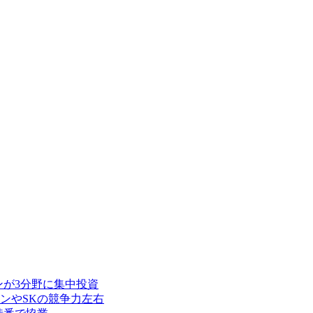
ンが3分野に集中投資
ンやSKの競争力左右