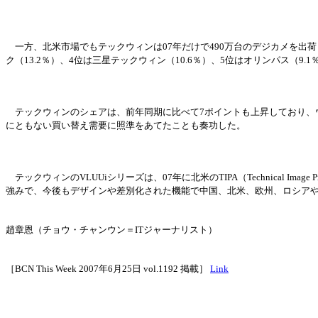
一方、北米市場でもテックウィンは
07年だけで490万台のデジカメを出荷
ク（13.2％）、4位は三星テックウィン（10.6％）、5位はオリンパス（9.1
テックウィンのシェアは、前年同期に比べて
7ポイントも上昇しており、
にともない買い替え需要に照準をあてたことも奏功した。
テックウィンの
VLUUiシリ
ー
ズは、
07年に北米のTIPA（Technical Im
強
みで、今後もデザインや差別化された機能で中
国
、北米、
欧
州、ロシア
趙章恩（チョウ
・
チャンウン＝
ITジャ
ー
ナリスト）
［
BCN This Week 2007年6月25日 vol.1192
掲
載］
Link