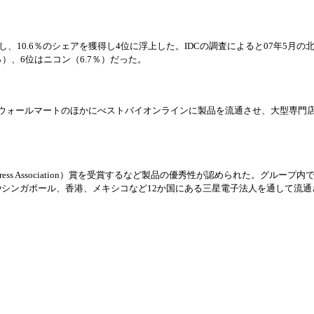
し、10.6％のシェアを獲得し4位に浮上した。IDCの調査によると07年5月の
％）、6位はニコン（6.7％）だった。
ウォ
ー
ルマ
ー
トのほかにべストバイオンラインに製品を流通させ、大型
専
門
age Press Association）賞を受賞するなど製品の優秀性が認められた。グル
ー
プ
内
やシンガポ
ー
ル、香港、メキシコなど
12か
国
にある三星電子法人を通して流通