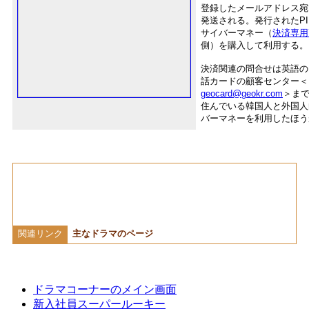
登録したメールアドレス宛
発送される。発行されたPI
サイバーマネー（
決済専用
側）を購入して利用する。
決済関連の問合せは英語の
話カードの顧客センター＜
geocard@geokr.com
＞ま
住んでいる韓国人と外国人
バーマネーを利用したほう
関連リンク
主なドラマのページ
ドラマコーナーのメイン画面
新入社員スーパールーキー