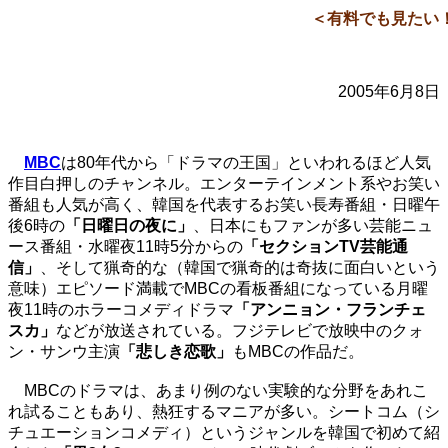
＜有料でも見たい！
2005年6月8日
MBC
は80年代から「ドラマの王国」といわれるほど人気
作目白押しのチャンネル。エンターテインメント系やお笑い
番組も人気が高く、韓国を代表するお笑い長寿番組・日曜午
後6時の
「日曜日の夜に」
、日本にもファンが多い芸能ニュ
ース番組・水曜夜11時5分からの
「セクションTV芸能通
信」
、そして猟奇的な（韓国で猟奇的は奇抜に面白いという
意味）エピソード満載でMBCの看板番組になっている月曜
夜11時のホラーコメディドラマ
「アンニョン・フランチェ
スカ」
などが放送されている。フジテレビで放映中のクォ
ン・サンウ主演
「悲しき恋歌」
もMBCの作品だ。
MBCのドラマは、あまり例のない実験的な分野をあれこ
れ試ることもあり、熱狂するマニアが多い。シートコム（シ
チュエーションコメディ）というジャンルを韓国で初めて紹