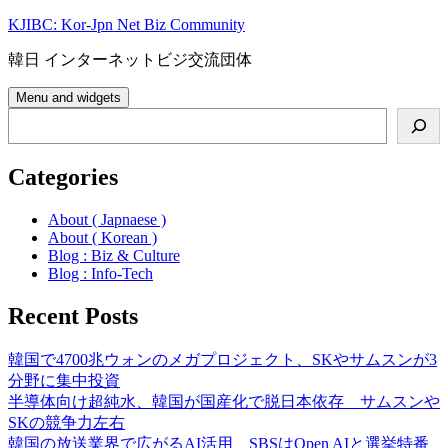
Skip
KJIBC: Kor-Jpn Net Biz Community
to
content
韓日 インターネットビジ交流団体
Menu and widgets
Search
Categories
About ( Japnaese )
About ( Korean )
Blog : Biz & Culture
Blog : Info-Tech
Recent Posts
韓国で4700兆ウォンのメガプロジェクト、SKやサムスンが3
分野に集中投資
半導体向け超純水、韓国が国産化で脱日本依存 サムスンや
SKの競争力左右
韓国の放送業界で広がるAI活用、SBSはOpen AIと選挙特番