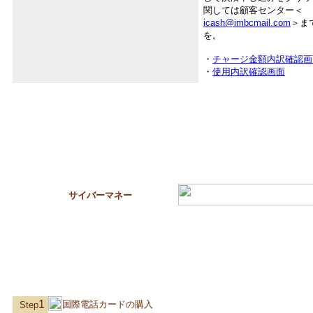
関しては顧客センター＜
icash@imbcmail.com
＞ま
を。
・
チャージ金額内訳確認画
・
使用内訳確認画面
サイバーマネー
1
国際電話カードの購入
Step