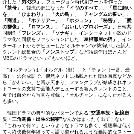
介した
「男3女3」
、フュージョン時代劇ブームを作った
「茶母」
、韓流の源になった
「イヴのすべて」
、
「星に願い
を」
、
「ひまわり」
、
「火の鳥」
、
「チャングムの誓い」
、
「商道」
、
「ホテリアー」
、
「ホジュン」
、
「秘密」
、
「愛
の群像」
、
「ロマンス」
、
「おいしいプロポーズ」
、日韓共
同制作
「フレンズ」
、
「ソナギ」
、インターネット小説のド
ラマ化で同棲をファッションにした
「屋根部屋の猫」
、イン
ターネットからデビューした“オルチャン”が勢揃いした新人
タレント総集合の
「ノンストップ」
など話題作はほとんど
MBCのドラマといってもいいほど。
“オルチャン”は「オルグル（顔）」と「チャン（一番、最
高）」の合成語で、偶然ネットに掲載された団体写真などか
ら「かわいい」と噂が広まり、ファンクラブが結成されネッ
トユーザの支持で芸能人デビューする新人タレントのこと。
今では自分から写真を登録し「オルチャン」になりたがる人
も多い。
韓国ドラマの典型的なパターンである
“交通事故・記憶喪
失・三角関係・出生の秘密”
なんかはまったく出てこない
「これって何？」というようなドラマも多く、視聴率は低く
ても終映後何年経っても語り継がれるような画期的なストー