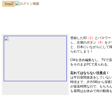
2
ログイン画面
Step
登録したID
（2）
とパスワー
し、左側のボタン
（4）
をク
と、日本にいながらにして韓
られてしまう！
CMを含め編集なし、TVで
をそのままPCで見られる。
忘れてはならない注意点！
は平日昼間放送をしていない
時頃まで、夕方5時から深夜
が放送時間なので、もちろん「
も昼間はお休みで何の動画