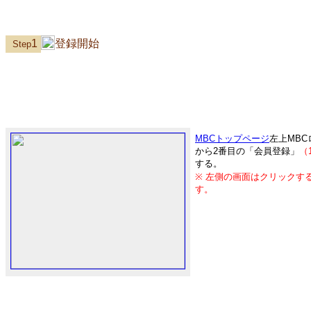
1
登録開始
Step
MBCトップページ
左上MB
から2番目の「会員登録」
（
する。
※ 左側の画面はクリックす
す。