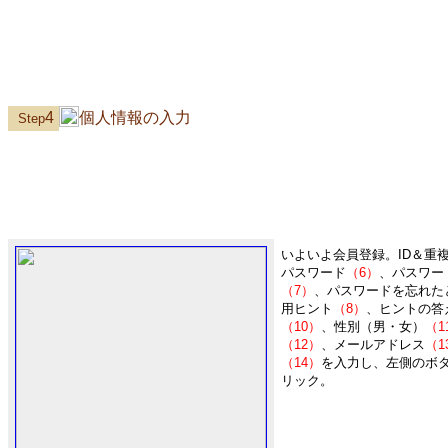
4
個人情報の入力
Step
いよいよ会員登録。ID＆重
パスワード
（6）
、パスワー
（7）
、パスワードを忘れた
用ヒント
（8）
、ヒントの答
（10）
、性別（男・女）
（1
（12）
、メールアドレス
（1
（14）
を入力し、左側のボ
リック。