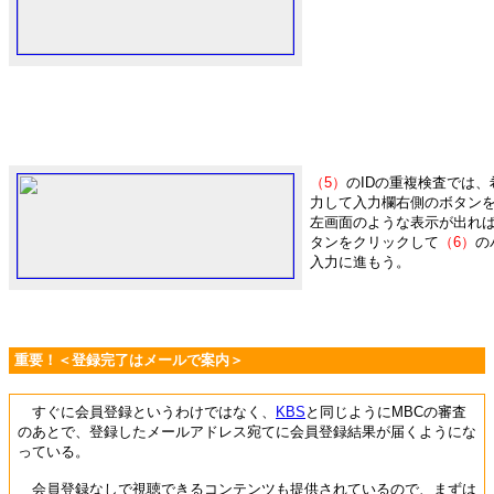
（5）
のIDの重複検査では、
力して入力欄右側のボタン
左画面のような表示が出れば
タンをクリックして
（6）
の
入力に進もう。
重要！＜登録完了はメールで案内＞
すぐに会員登録というわけではなく、
KBS
と同じようにMBCの審査
のあとで、登録したメールアドレス宛てに会員登録結果が届くようにな
っている。
会員登録なしで視聴できるコンテンツも提供されているので、まずは