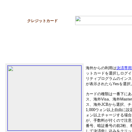
クレジットカード
海外からの利用は
決済専用
ットカードを選択しログイ
リティプログラムのインス
が表示されたらYesを選択
カードの種類は一番下にあ
ス、海外Visa、海外Mast
ス、海外JCBから選択、
1,000ウォン以上自由に
ォン以上チャージする場合
が、手数料が付くので注意
番号、暗証番号の前2桁、
して決済申し込みをクリッ