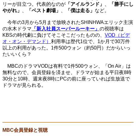
リーが目立つ。代表的なのが
「アイルランド」
、
「勝手にし
やがれ」
、
「ベスト劇場」
、
「僕は走る」
など。
今年の3月から5月まで放映されたSHINHWAエリック主演
の水木ドラマ
「新入社員スーパールーキー」
の視聴率は
KBSの時代劇に負けてそこそこだったものの、
VOD（ビデ
オ・オン・デマンド）
利用率は歴代1位で、1か月で30万件
以上の利用があった。1件500ウォン（約50円）だからいっ
たいいくら？
MBCのドラマVODは有料で1件500ウォン、「On Air」は
無料なので、会員登録を済ませ、ドラマが始まる平日夜8時
30分と10時、週末夜8時にPCの前に座っていれば生放送で
ドラマが見られる。
MBC会員登録と視聴