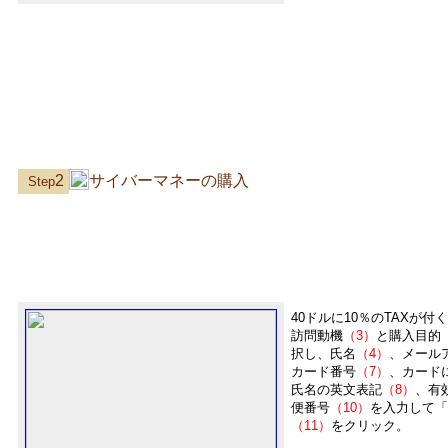
2
サイバーマネーの購入
Step
40ドルに10％のTAXが
訪問動機
（3）
と購入目的
択し、氏名
（4）
、メール
カード番号
（7）
、カード
氏名の英文表記
（8）
、有
便番号
（10）
を入力して「
（11）
をクリック。