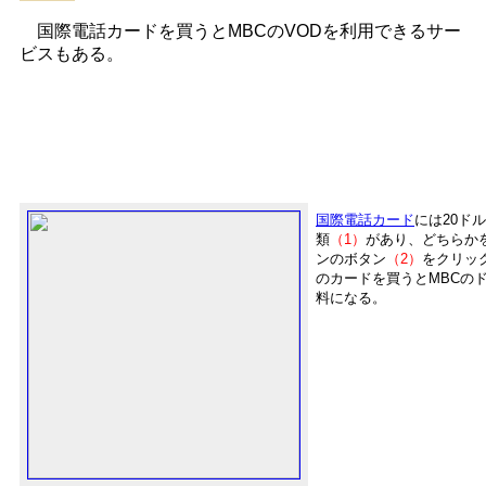
国際電話カードを買うとMBCのVODを利用できるサー
ビスもある。
国際電話カード
には20ドル
類
（1）
があり、どちらか
ンのボタン
（2）
をクリッ
のカードを買うとMBCのド
料になる。