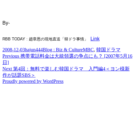
By-
Link
RBB TODAY : 趙章恩の現地直送「韓ドラ事情」
Posted
Author
Categories
Tags
2008-12-03
hajun444
Blog : Biz & Culture
MBC
,
韓国ドラマ
on
Post
Previous
Previous
携帯電話料金は大統領選の争点にも？ [2007年5月16
post:
日]
navigation
Next
Next
第4回：無料で楽しむ韓国ドラマ 入門編4＜ヨン様新
post:
作が話題SBS＞
Proudly powered by WordPress